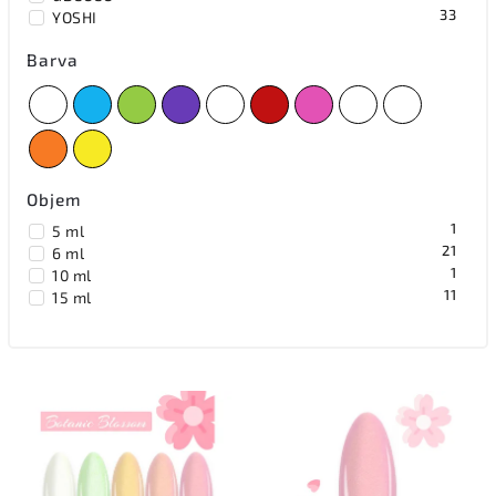
33
YOSHI
Barva
Objem
1
5 ml
21
6 ml
1
10 ml
11
15 ml