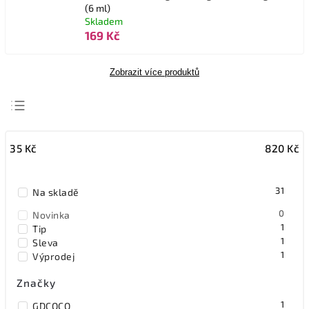
(6 ml)
Skladem
169 Kč
Zobrazit více produktů
Nejlevnější
35
Kč
820
Kč
Nejdražší
Nejprodávanější
31
Na skladě
Abecedně
0
Novinka
1
Tip
1
Sleva
1
Výprodej
Značky
1
GDCOCO