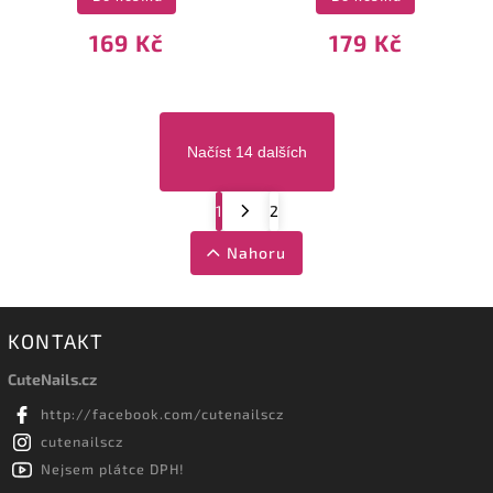
169 Kč
179 Kč
Načíst 14 dalších
1
2
Nahoru
KONTAKT
CuteNails.cz
http://facebook.com/cutenailscz
cutenailscz
Nejsem plátce DPH!