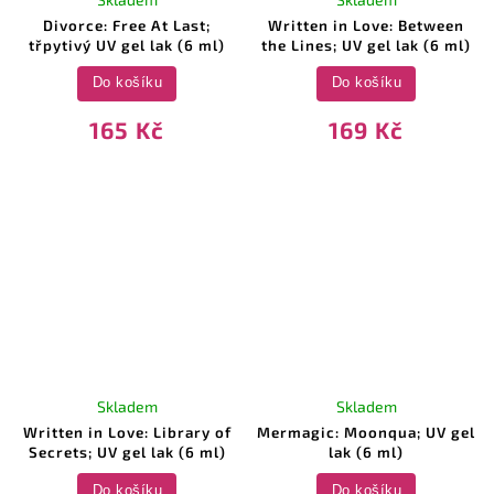
Divorce: Free At Last;
Written in Love: Between
třpytivý UV gel lak (6 ml)
the Lines; UV gel lak (6 ml)
Do košíku
Do košíku
165 Kč
169 Kč
Skladem
Skladem
Written in Love: Library of
Mermagic: Moonqua; UV gel
Secrets; UV gel lak (6 ml)
lak (6 ml)
Do košíku
Do košíku