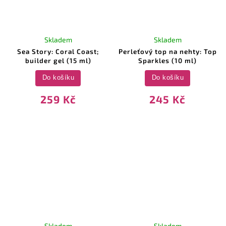
Skladem
Skladem
Sea Story: Coral Coast;
Perleťový top na nehty: Top
builder gel (15 ml)
Sparkles (10 ml)
Do košíku
Do košíku
259 Kč
245 Kč
Skladem
Skladem