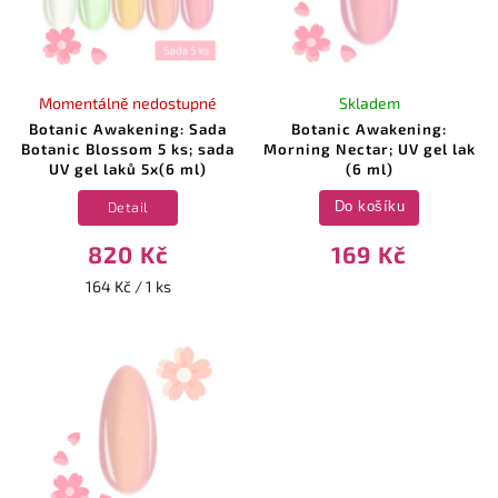
Momentálně nedostupné
Skladem
Botanic Awakening: Sada
Botanic Awakening:
Botanic Blossom 5 ks; sada
Morning Nectar; UV gel lak
UV gel laků 5x(6 ml)
(6 ml)
Detail
Do košíku
820 Kč
169 Kč
164 Kč / 1 ks