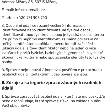
Adresa: Mžany 86, 50315 Mžany
E-mail: info@cutenails.cz
Telefon: +420 731 303 760
3. Osobními údaji se rozumí veškeré informace o
identifikované nebo identifikovatelné fyzické osobě;
identifikovatelnou fyzickou osobou je fyzická osoba, kterou
lze přímo či nepřímo identifikovat, zejména odkazem na
určitý identifikátor, například jméno, identifikační číslo,
lokační údaje, síťový identifikátor nebo na jeden či více
zvláštních prvků fyzické, fyziologické, genetické, psychické,
ekonomické, kulturní nebo společenské identity této fyzické
osoby.
4. Správce nejmenoval / jmenoval pověřence pro ochranu
osobních údajů. Kontaktními údaji pověřence jsou:
II.
Zdroje a kategorie zpracovávaných osobních
údajů
1. Správce zpracovává osobní údaje, které jste mu poskytl/a
nebo osobní údaje, které správce získal na základě plnění
Vaší objednávky.