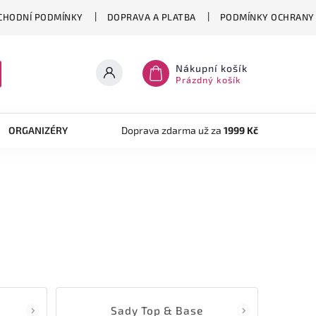
CHODNÍ PODMÍNKY
DOPRAVA A PLATBA
PODMÍNKY OCHRANY 
Nákupní košík
Prázdný košík
ORGANIZÉRY
TVOŘENÍ
Doprava zdarma už za
AKRYLOVÝ SYSTÉM
1999 Kč
OB
Sady Top & Base