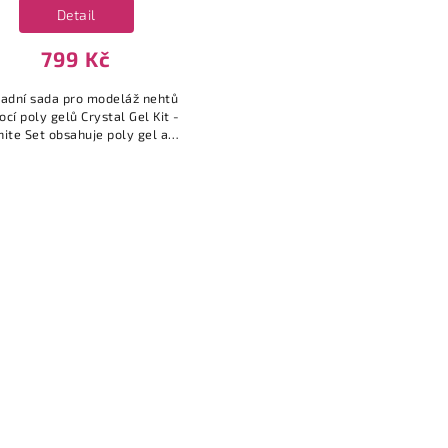
Detail
799 Kč
ladní sada pro modeláž nehtů
cí poly gelů Crystal Gel Kit -
ite Set obsahuje poly gel a
příslušenství ↓