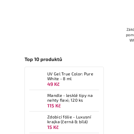
Zák
pomo
Wh
Top 10 produktů
UV Gel True Color: Pure
White - 8 ml
49 Kč
Mandle - lesklé tipy na
nehty flexi; 120 ks
115 Kč
Zdobicí fólie - Luxusní
krajka (černá & bílá)
15 Kč