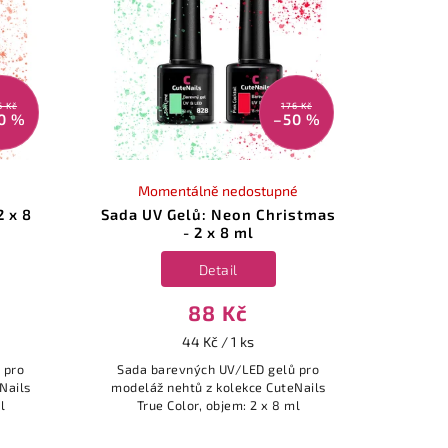
6 Kč
176 Kč
0 %
–50 %
Momentálně nedostupné
2 x 8
Sada UV Gelů: Neon Christmas
- 2 x 8 ml
Detail
88 Kč
44 Kč / 1 ks
 pro
Sada barevných UV/LED gelů pro
Nails
modeláž nehtů z kolekce CuteNails
l
True Color, objem: 2 x 8 ml