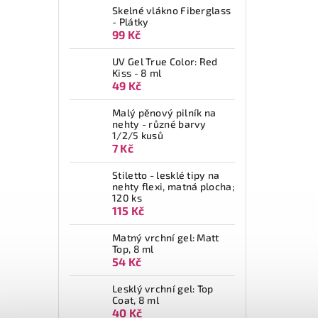
Skelné vlákno Fiberglass
- Plátky
99 Kč
UV Gel True Color: Red
Kiss - 8 ml
49 Kč
Malý pěnový pilník na
nehty - různé barvy
1/2/5 kusů
7 Kč
Stiletto - lesklé tipy na
nehty flexi, matná plocha;
120 ks
115 Kč
Matný vrchní gel: Matt
Top, 8 ml
54 Kč
Lesklý vrchní gel: Top
Coat, 8 ml
40 Kč