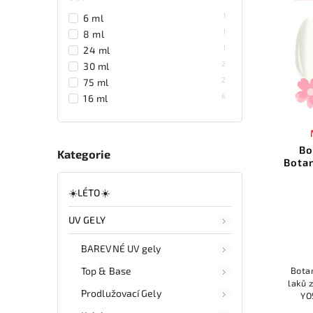
1
6 ml
1
8 ml
1
24 ml
2
30 ml
2
75 ml
6
16 ml
Bo
Kategorie
Botan
☀️LÉTO☀️
UV GELY
BAREVNÉ UV gely
Bota
Top & Base
laků 
Prodlužovací Gely
YO
odstín