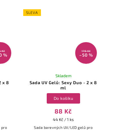
SLEVA
6 Kč
176 Kč
0 %
–50 %
Skladem
2 x 8
Sada UV Gelů: Sexy Duo - 2 x 8
ml
Do košíku
88 Kč
44 Kč / 1 ks
 pro
Sada barevných UV/LED gelů pro