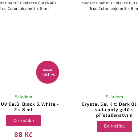
láž nehtů z kolekce CuteNails
modeláž nehtů z kolekce Cute
True Color, objem: 2 x 8 ml
True Color, objem: 2 x 8 m
176 Kč
–50 %
Skladem
Skladem
 UV Gelů: Black & White -
Crystal Gel Kit: Dark Ol
2 x 8 ml
sada poly gelů s
příslušenstvím
Do košíku
Do košíku
88 Kč