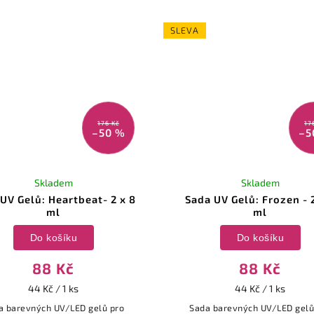
SLEVA
176 Kč
17
–50 %
–5
Skladem
Skladem
UV Gelů: Heartbeat- 2 x 8
Sada UV Gelů: Frozen - 
ml
ml
Do košíku
Do košíku
88 Kč
88 Kč
44 Kč / 1 ks
44 Kč / 1 ks
a barevných UV/LED gelů pro
Sada barevných UV/LED gelů