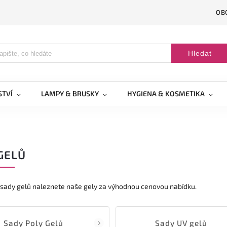
OB
Hledat
STVÍ
LAMPY & BRUSKY
HYGIENA & KOSMETIKA
GELŮ
i sady gelů naleznete naše gely za výhodnou cenovou nabídku.
Sady Poly Gelů
Sady UV gelů