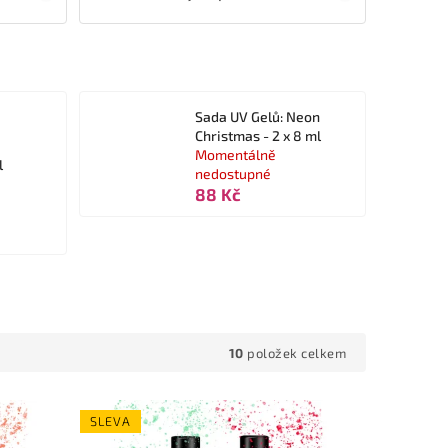
Sada UV Gelů: Neon
Christmas - 2 x 8 ml
Momentálně
l
nedostupné
88 Kč
10
položek celkem
SLEVA