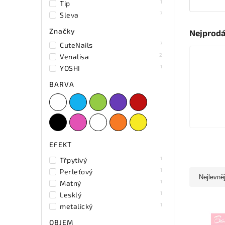
1
Tip
7
Sleva
Značky
Nejprodá
7
CuteNails
2
Venalisa
1
YOSHI
BARVA
EFEKT
1
Třpytivý
1
Perleťový
Nejlevně
1
Matný
1
Lesklý
1
metalický
OBJEM