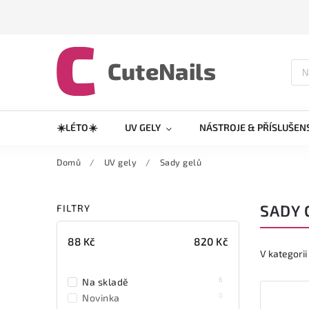
☀️LÉTO☀️
UV GELY
NÁSTROJE & PŘÍSLUŠEN
Domů
/
UV gely
/
Sady gelů
SADY 
FILTRY
88
Kč
820
Kč
V kategori
6
Na skladě
0
Novinka