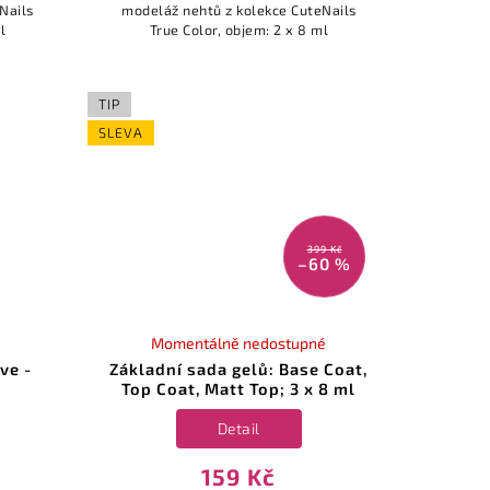
Nails
modeláž nehtů z kolekce CuteNails
l
True Color, objem: 2 x 8 ml
TIP
SLEVA
399 Kč
–60 %
Momentálně nedostupné
ive -
Základní sada gelů: Base Coat,
Top Coat, Matt Top; 3 x 8 ml
Detail
159 Kč