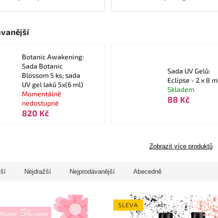
vanější
Botanic Awakening:
Sada Botanic
Sada UV Gelů:
Blossom 5 ks; sada
Eclipse - 2 x 8 m
UV gel laků 5x(6 ml)
Skladem
Momentálně
88 Kč
nedostupné
820 Kč
Zobrazit více produktů
jší
Nejdražší
Nejprodávanější
Abecedně
SLEVA