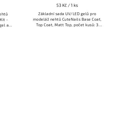
53 Kč / 1 ks
Základní sada UV/LED gelů pro
ehtů
modeláž nehtů CuteNails Base Coat,
Kit -
Top Coat, Matt Top, počet kusů: 3
gel a
ks; objem: 3 x 8 ml