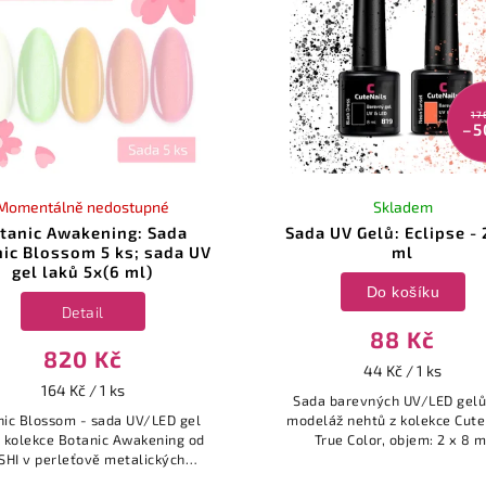
17
–5
Momentálně nedostupné
Skladem
tanic Awakening: Sada
Sada UV Gelů: Eclipse - 
ic Blossom 5 ks; sada UV
ml
gel laků 5x(6 ml)
Do košíku
Detail
88 Kč
820 Kč
44 Kč / 1 ks
164 Kč / 1 ks
Sada barevných UV/LED gelů
nic Blossom - sada UV/LED gel
modeláž nehtů z kolekce Cute
z kolekce Botanic Awakening od
True Color, objem: 2 x 8 m
SHI v perleťově metalických
ech; balení: 5 ks; objem: 5x 6 ml