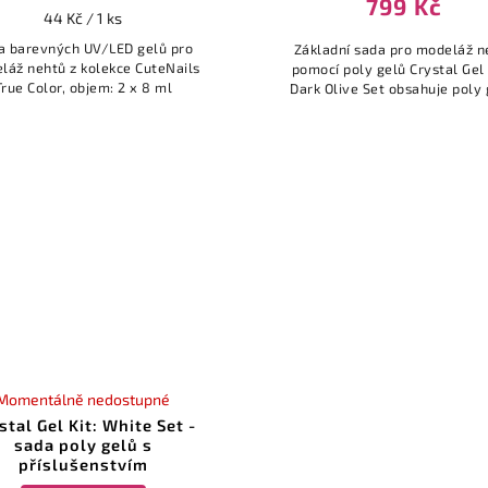
799 Kč
44 Kč / 1 ks
a barevných UV/LED gelů pro
Základní sada pro modeláž n
láž nehtů z kolekce CuteNails
pomocí poly gelů Crystal Gel 
True Color, objem: 2 x 8 ml
Dark Olive Set obsahuje poly 
příslušenství ↓
Momentálně nedostupné
stal Gel Kit: White Set -
sada poly gelů s
příslušenstvím