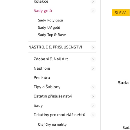
Kolekce
Sady gelů
SLEVA
Sady Poly Gelů
Sady UV gelů
Sady Top & Base
NÁSTROJE & PŘÍSLUŠENSTVÍ
Zdobení & Nail Art
Nástroje
Pedikúra
Sada 
Tipy a Šablony
Ostatní příslušenství
Sady
Tekutiny pro modeláž nehtů
Olejíčky na nehty
Sad