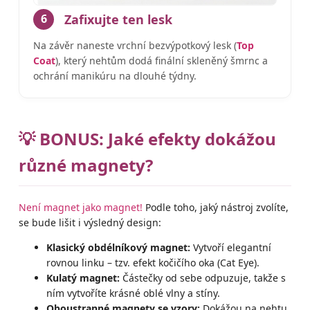
Zafixujte ten lesk
6
Na závěr naneste vrchní bezvýpotkový lesk (
Top
Coat
), který nehtům dodá finální skleněný šmrnc a
ochrání manikúru na dlouhé týdny.
💡 BONUS: Jaké efekty dokážou
různé magnety?
Není magnet jako magnet!
Podle toho, jaký nástroj zvolíte,
se bude lišit i výsledný design:
Klasický obdélníkový magnet:
Vytvoří elegantní
rovnou linku – tzv. efekt kočičího oka (Cat Eye).
Kulatý magnet:
Částečky od sebe odpuzuje, takže s
ním vytvoříte krásné oblé vlny a stíny.
Oboustranné magnety se vzory:
Dokážou na nehtu