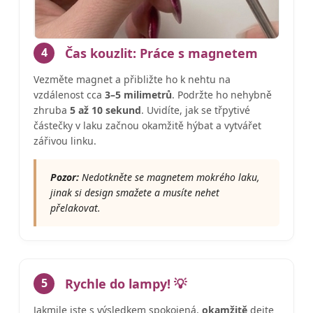
Čas kouzlit: Práce s magnetem
4
Vezměte magnet a přibližte ho k nehtu na
vzdálenost cca
3–5 milimetrů
. Podržte ho nehybně
zhruba
5 až 10 sekund
. Uvidíte, jak se třpytivé
částečky v laku začnou okamžitě hýbat a vytvářet
zářivou linku.
Pozor:
Nedotkněte se magnetem mokrého laku,
jinak si design smažete a musíte nehet
přelakovat.
Rychle do lampy! 💡
5
Jakmile jste s výsledkem spokojená,
okamžitě
dejte