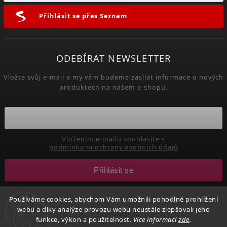
Přihlásit se přes Seznam
ODEBÍRAT NEWSLETTER
Vložte svůj e-mail a my vám budeme zasílat informace o nových
produktech na našem e-shopu.
Vložením e-mailu souhlasíte s
podmínkami ochrany osobních údajů
Přihlásit se
Používáme cookies, abychom Vám umožnili pohodlné prohlížení
webu a díky analýze provozu webu neustále zlepšovali jeho
Copyright 2026
CuteNails.cz
. Všechna práva vyhrazena.
funkce, výkon a použitelnost.
Více informací
zde
.
Upravit nastavení cookies