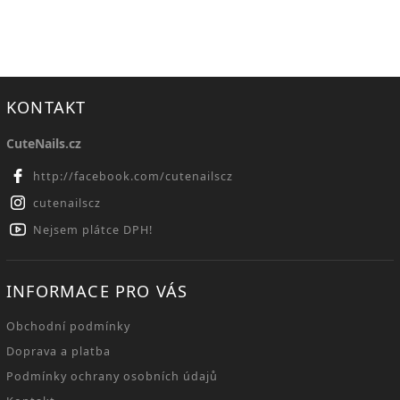
KONTAKT
CuteNails.cz
http://facebook.com/cutenailscz
cutenailscz
Nejsem plátce DPH!
INFORMACE PRO VÁS
Obchodní podmínky
Doprava a platba
Podmínky ochrany osobních údajů