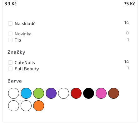
39
Kč
75
Kč
Nejdražší
Nejprodávanější
14
Na skladě
Abecedně
0
Novinka
1
Tip
Značky
14
CuteNails
1
Full Beauty
Barva