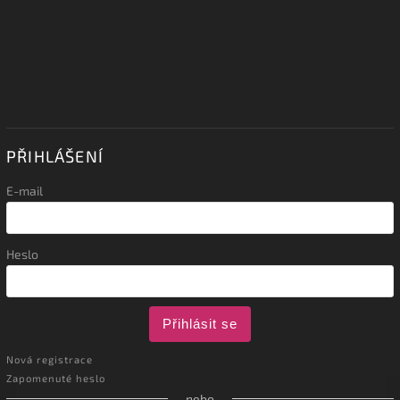
PŘIHLÁŠENÍ
E-mail
Heslo
Přihlásit se
Nová registrace
Zapomenuté heslo
nebo