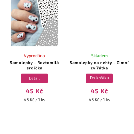
Vyprodáno
Skladem
Samolepky - Roztomilá
Samolepky na nehty - Zimní
srdíčka
zvířátka
Detail
Do košíku
45 Kč
45 Kč
45 Kč / 1 ks
45 Kč / 1 ks