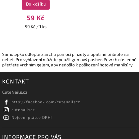
Do košíku
59 Kč
59 Kč / 1 ks
Samolepku odlepte z archu pomocí pinzety a opatrně přilepte na
nehet. Pro vyhlazení můžete použít gumový pusher. Povrch následně
přetřete vrchním gelem, aby nedošlo k poškození hotové manikúry.
KONTAKT
CuteNails.cz
http://facebook.com/cutenailscz
cutenailscz
Nejsem plátce DPH!
INFORMACE PRO VÁS