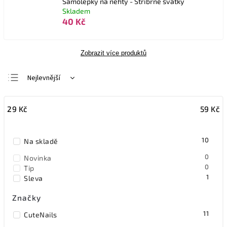
Samolepky na nehty - Stříbrné svátky
Skladem
40 Kč
Zobrazit více produktů
Nejlevnější
Nejdražší
29
Kč
59
Kč
Nejprodávanější
Abecedně
10
Na skladě
0
Novinka
0
Tip
1
Sleva
Značky
11
CuteNails