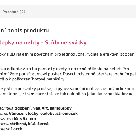
Podobné (5)
lní popis produktu
epky na nehty - Stříbrné svátky
ky s 3D reliéfním povrchem pro jednoduché, rychlé a efektivní zdobení
ku odlepte z archu pomocí pinzety a opatrně přilepte na nehet. Pro
ní můžete použít gumový pusher. Povrch následně přetřete vrchním ge
ošlo k poškození hotové manikúry.
y Stříbrné svátky přinášejí třpytivé vánoční motivy s jemnými linkami.
samolepek je transparentní, lze tak nalepit na jakoukoliv podkladovou
echnika
:
zdobení,
Nail Art, samolepky
éma:
Vánoce
, vločky, ozdoby, stromeček
oz
měr:
65
x 95 mm
arva:
stříbrná, bílá, černá
alení
:
1 arch