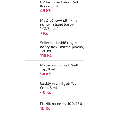
UV Gel True Color: Red
Kiss - 8 ml
49 Kč
Malý pěnový pilník na
nehty - různé barvy
1/2/5 kusů
7 Kč
Stiletto - lesklé tipy na
nehty flexi, matná plocha;
120 ks
115 Kč
Matný vrchní gel: Matt
Top, 8 ml
54 Kč
Lesklý vrchní gel: Top
Coat, 8 ml
40 Kč
PILNÍK na nehty 100/180
18 Kč