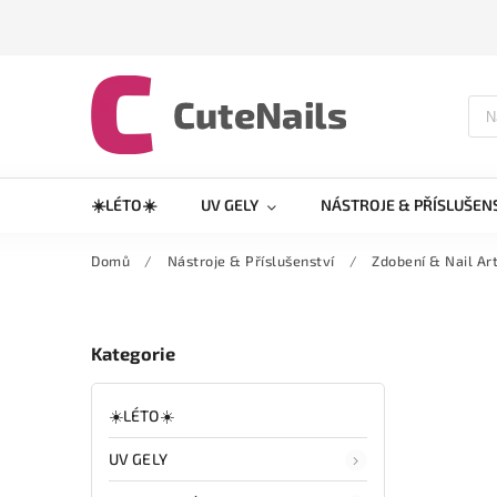
☀️LÉTO☀️
UV GELY
NÁSTROJE & PŘÍSLUŠEN
Domů
/
Nástroje & Příslušenství
/
Zdobení & Nail Ar
Kategorie
☀️LÉTO☀️
UV GELY