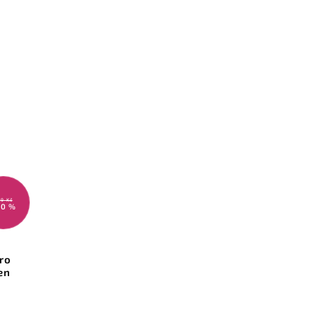
29 Kč
30 %
ro
en