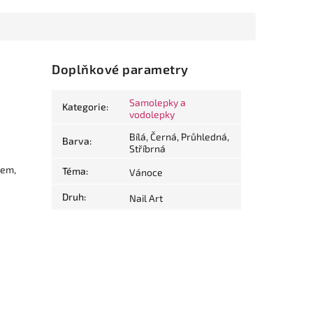
Doplňkové parametry
Samolepky a
Kategorie
:
vodolepky
Bílá, Černá, Průhledná,
Barva
:
Stříbrná
lem,
Téma
:
Vánoce
Druh
:
Nail Art