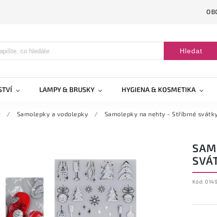
OB
Hledat
STVÍ
LAMPY & BRUSKY
HYGIENA & KOSMETIKA
t
/
Samolepky a vodolepky
/
Samolepky na nehty - Stříbrné svátk
SAM
SVÁ
Kód:
014