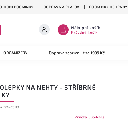
CHODNÍ PODMÍNKY
DOPRAVA A PLATBA
PODMÍNKY OCHRANY 
Nákupní košík
Prázdný košík
ORGANIZÉRY
TVOŘENÍ
Doprava zdarma už za
AKRYLOVÝ SYSTÉM
1999 Kč
OB
y
OLEPKY NA NEHTY - STŘÍBRNÉ
TKY
94/SW-CS113
Značka:
CuteNails