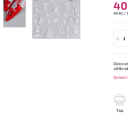
40
40 Kč / 1
Dekorat
stříbrná
Detailn
Tisk