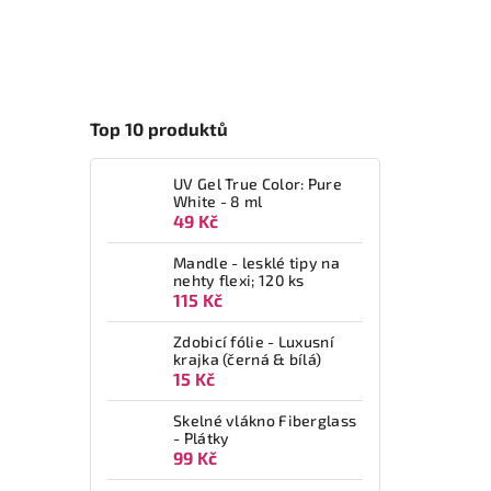
Top 10 produktů
UV Gel True Color: Pure
White - 8 ml
49 Kč
Mandle - lesklé tipy na
nehty flexi; 120 ks
115 Kč
Zdobicí fólie - Luxusní
krajka (černá & bílá)
15 Kč
Skelné vlákno Fiberglass
- Plátky
99 Kč