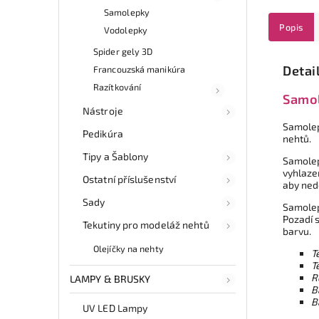
Samolepky
Popis
Vodolepky
Spider gely 3D
Detai
Francouzská manikúra
Razítkování
Samol
Nástroje
Samolep
Pedikúra
nehtů.
Tipy a Šablony
Samolep
vyhlaze
Ostatní příslušenství
aby ned
Sady
Samolepk
Pozadí 
Tekutiny pro modeláž nehtů
barvu.
Olejíčky na nehty
T
T
R
LAMPY & BRUSKY
B
B
UV LED Lampy