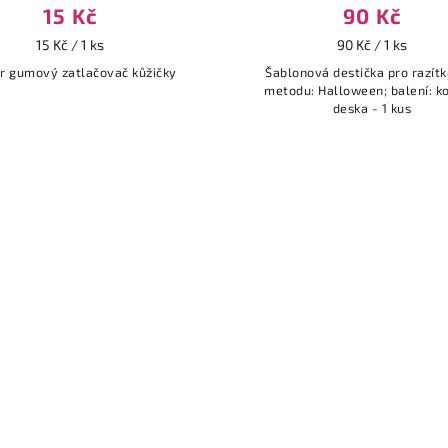
15 Kč
90 Kč
15 Kč / 1 ks
90 Kč / 1 ks
r gumový zatlačovač kůžičky
Šablonová destička pro razítk
metodu: Halloween; balení: k
deska - 1 kus