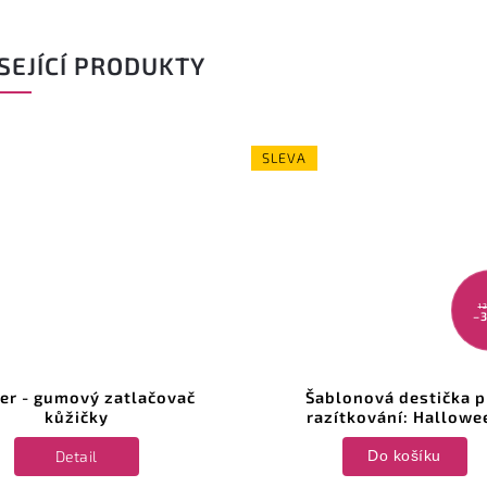
SEJÍCÍ PRODUKTY
SLEVA
1
–
er - gumový zatlačovač
Šablonová destička p
kůžičky
razítkování: Hallowe
Detail
Do košíku