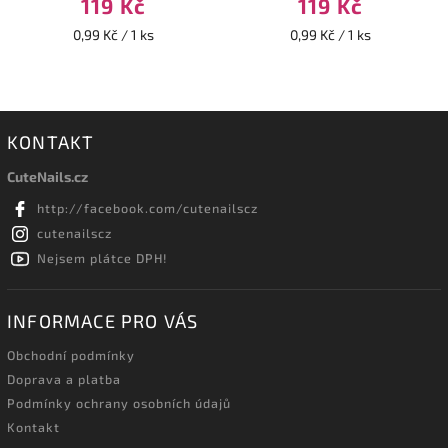
119 Kč
119 Kč
0,99 Kč / 1 ks
0,99 Kč / 1 ks
KONTAKT
CuteNails.cz
http://facebook.com/cutenailscz
cutenailscz
Nejsem plátce DPH!
INFORMACE PRO VÁS
Obchodní podmínky
Doprava a platba
Podmínky ochrany osobních údajů
Kontakt