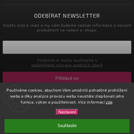
ODEBÍRAT NEWSLETTER
Vložte svůj e-mail a my vám budeme zasílat informace o nových
produktech na našem e-shopu.
Vložením e-mailu souhlasíte s
podmínkami ochrany osobních údajů
Přihlásit se
Používáme cookies, abychom Vám umožnili pohodlné prohlížení
webu a díky analýze provozu webu neustále zlepšovali jeho
Copyright 2026
CuteNails.cz
. Všechna práva vyhrazena.
funkce, výkon a použitelnost.
Více informací
zde
.
Upravit nastavení cookies
Nastavení
Vytvořil
Shoptet
| Design
Shoptak.cz.
Souhlasím