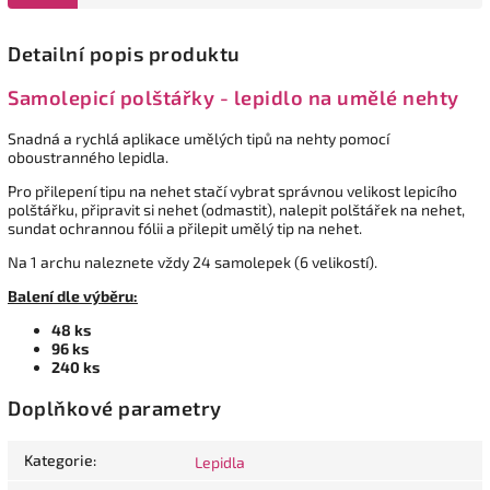
Detailní popis produktu
Samolepicí polštářky - lepidlo na umělé nehty
Snadná a rychlá aplikace umělých tipů na nehty pomocí
oboustranného lepidla.
Pro přilepení tipu na nehet stačí vybrat správnou velikost lepicího
polštářku, připravit si nehet (odmastit), nalepit polštářek na nehet,
sundat ochrannou fólii a přilepit umělý tip na nehet.
Na 1 archu naleznete vždy 24 samolepek (6 velikostí).
Balení dle výběru:
48 ks
96 ks
240 ks
Doplňkové parametry
Kategorie
:
Lepidla