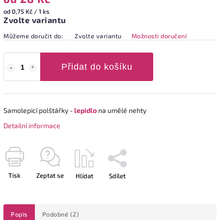
od 0,75 Kč / 1 ks
Zvolte variantu
Můžeme doručit do:
Zvolte variantu
Možnosti doručení
Přidat do košíku
Samolepicí polštářky -
lepidlo
na umělé nehty
Detailní informace
Tisk
Zeptat se
Hlídat
Sdílet
Popis
Podobné (2)