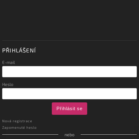
PŘIHLÁŠENÍ
E-mail
Heslo
Přihlásit se
Nová registrace
Zapomenuté heslo
nebo