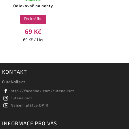
Odlakovač na nehty
Do košíku
69 Kč
69 Kč / 1 ks
KONTAKT
CuteNails.cz
http://facebook.com/cutenailscz
cutenailscz
Nejsem plátce DPH!
INFORMACE PRO VÁS