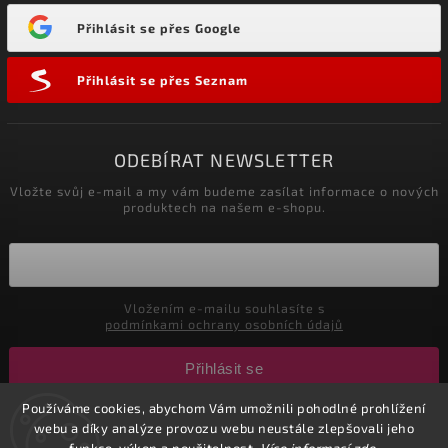
Přihlásit se přes Google
Přihlásit se přes Seznam
ODEBÍRAT NEWSLETTER
Vložte svůj e-mail a my vám budeme zasílat informace o nových
produktech na našem e-shopu.
Vložením e-mailu souhlasíte s
podmínkami ochrany osobních údajů
Přihlásit se
Používáme cookies, abychom Vám umožnili pohodlné prohlížení
webu a díky analýze provozu webu neustále zlepšovali jeho
Copyright 2026
CuteNails.cz
. Všechna práva vyhrazena.