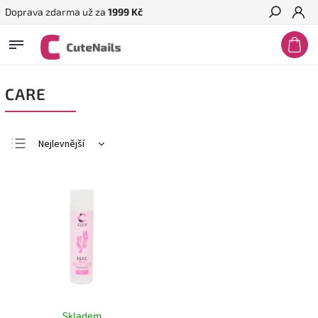
Doprava zdarma už za
1999 Kč
Hledat
CARE
Nejlevnější
Nejdražší
Nejprodávanější
Abecedně
Skladem