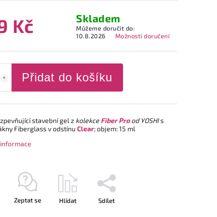
Skladem
9 Kč
Můžeme doručit do:
10.8.2026
Možnosti doručení
Přidat do košíku
zpevňující stavební gel z
kolekce
Fiber Pro
od YOSHI
s
ákny Fiberglass v odstínu
Clear
; objem: 15 ml
í informace
Zeptat se
Hlídat
Sdílet