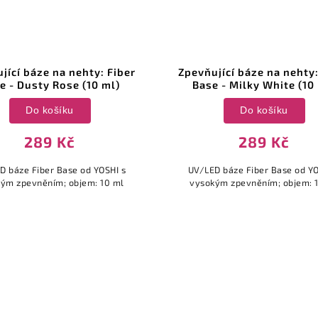
jící báze na nehty: Fiber
Zpevňující báze na nehty:
e - Dusty Rose (10 ml)
Base - Milky White (10
Do košíku
Do košíku
289 Kč
289 Kč
D báze Fiber Base od YOSHI s
UV/LED báze Fiber Base od YO
ým zpevněním; objem: 10 ml
vysokým zpevněním; objem: 