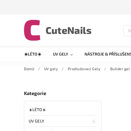
☀️LÉTO☀️
UV GELY
NÁSTROJE & PŘÍSLUŠEN
Domů
/
UV gely
/
Prodlužovací Gely
/
Builder gel
Kategorie
☀️LÉTO☀️
UV GELY