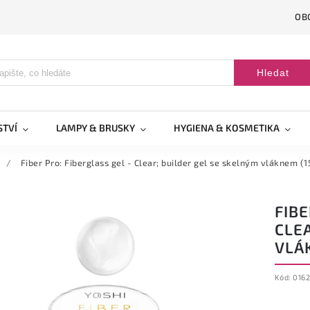
OB
Hledat
STVÍ
LAMPY & BRUSKY
HYGIENA & KOSMETIKA
/
Fiber Pro: Fiberglass gel - Clear; builder gel se skelným vláknem (1
FIBE
CLE
VLÁ
Kód:
0162