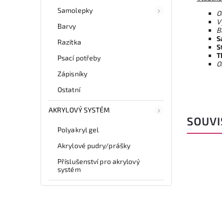
Samolepky
O
V
Barvy
B
S
Razítka
S
T
Psací potřeby
O
Zápisníky
Ostatní
AKRYLOVÝ SYSTÉM
SOUVI
Polyakryl gel
Akrylové pudry/prášky
Příslušenství pro akrylový
systém