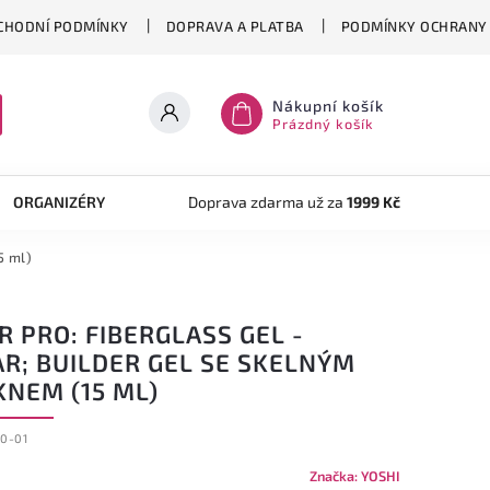
CHODNÍ PODMÍNKY
DOPRAVA A PLATBA
PODMÍNKY OCHRANY 
Nákupní košík
Prázdný košík
ORGANIZÉRY
TVOŘENÍ
Doprava zdarma už za
AKRYLOVÝ SYSTÉM
1999 Kč
OB
5 ml)
R PRO: FIBERGLASS GEL -
AR; BUILDER GEL SE SKELNÝM
KNEM (15 ML)
0-01
Značka:
YOSHI