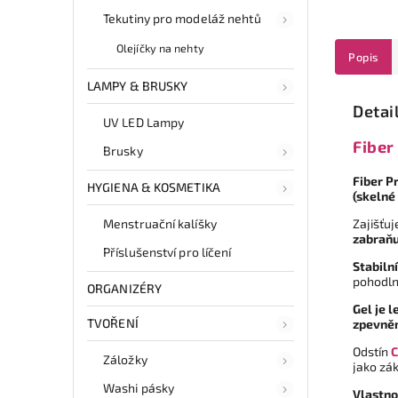
Tekutiny pro modeláž nehtů
Olejíčky na nehty
Popis
LAMPY & BRUSKY
Detai
UV LED Lampy
Fiber
Brusky
Fiber P
HYGIENA & KOSMETIKA
(skelné
Zajišťu
Menstruační kalíšky
zabraňu
Příslušenství pro líčení
Stabiln
pohodln
ORGANIZÉRY
Gel je 
TVOŘENÍ
zpevněn
Odstín
C
Záložky
jako zák
Washi pásky
Vlastno