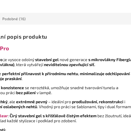
Podobné (16)
lní popis produktu
 Pro
ro
je vysoce odolný
stavební gel
nové generace
s mikrovlákny Fibergl
 vlákna)
, která vytvářejí
neviditelnou zpevňující síť.
je
perfektní přilnavost k přírodnímu nehtu
,
minimalizuje odchlipování
je praskání
.
í konzistence
se neroztéká, umožňuje snadné tvarování tunelu a
ou práci
bez pálení
v lampě.
lehký
, ale
extrémně pevný
– ideální pro
prodlužování, rekonstrukci
i
í oslabených nehtů
. Vhodný pro práci se šablonami, tipy i dual formami
lear
:
Čirý stavební gel s křišťálově čistým efektem
bez žloutnutí, ideá
lad každé stylizace i podklad pro zdobení.
sti: