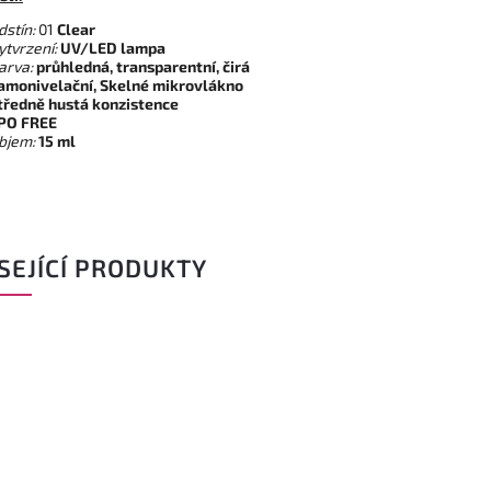
dstín:
01
Clear
ytvrzení:
UV/LED lampa
arva:
průhledná, transparentní, čirá
amonivelační, Skelné mikrovlákno
tředně hustá konzistence
PO FREE
bjem:
15 ml
SEJÍCÍ PRODUKTY