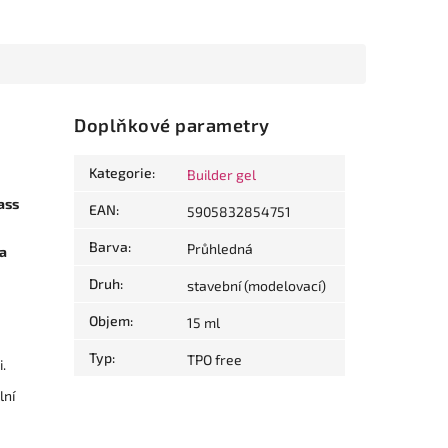
Doplňkové parametry
Kategorie
:
Builder gel
ass
EAN
:
5905832854751
Barva
:
Průhledná
 a
Druh
:
stavební (modelovací)
Objem
:
15 ml
Typ
:
TPO free
.
lní