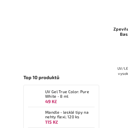
Zpevňující báze na nehty: Fiber
Zpevňu
Base - Nature Pink (10 ml)
Bas
Do košíku
289 Kč
UV/LED báze Fiber Base od YOSHI s
UV/LE
vysokým zpevněním; objem: 10 ml
vysok
Top 10 produktů
UV Gel True Color: Pure
White - 8 ml
49 Kč
Mandle - lesklé tipy na
nehty flexi; 120 ks
115 Kč