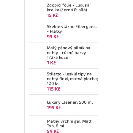
Zdobicí fólie - Luxusní
krajka (černá & bílá)
15 Kč
Skelné vlákno Fiberglass
- Plátky
99 Kč
Malý pěnový pilník na
nehty - různé barvy
1/2/5 kusů
7 Kč
Stiletto - lesklé tipy na
nehty flexi, matná plocha;
120 ks
115 Kč
Luxury Cleaner; 500 ml
195 Kč
Matný vrchní gel: Matt
Top, 8 ml
54 Kč