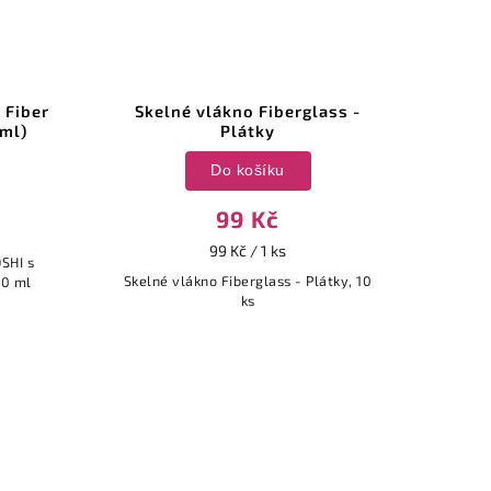
 Fiber
Skelné vlákno Fiberglass -
Skel
 ml)
Plátky
Do košíku
99 Kč
99 Kč / 1 ks
SHI s
Skelné vlákno Fiberglass - Plátky, 10
Ske
10 ml
ks
b