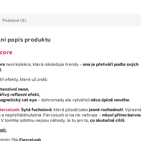
Podobné (8)
lní popis produktu
core
ore
není kolekce, která následuje trendy –
ona je přetváří podle svých
l
.
tři efekty, které už znáš:
ntenzivní neon,
ářivý reflexní efekt,
agnetický cat eye
– dohromady ale vytvářejí
něco úplně nového
.
iercelush
:
Sytá fuchsiová
, která působí jako
jasné rozhodnutí
. Výrazná
 a nepřehlédnutelná. Fiercelush si na nic nehraje –
mluví přímo barvou
. V tomhle odstínu nejsou náhody. Je tu jen to,
co skutečně cítíš
.
sti:
dstín:
194
Fiercelush