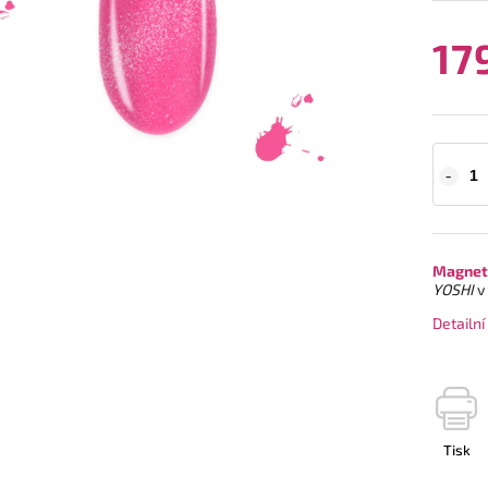
17
Magneti
YOSHI
v
Detailn
Tisk