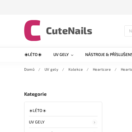
☀️LÉTO☀️
UV GELY
NÁSTROJE & PŘÍSLUŠEN
Domů
/
UV gely
/
Kolekce
/
Heartcore
/
Heartc
Kategorie
☀️LÉTO☀️
UV GELY