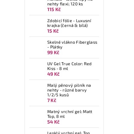
nehty flexi; 120 ks
115 Kč
Zdobicí fólie - Luxusní
krajka (černá & bílá)
15 Kč
Skelné vlákno Fiberglass
- Plátky
99 Kč
UV Gel True Color: Red
Kiss - 8 ml
49 Kč
Malý pěnový pilník na
nehty - různé barvy
1/2/5 kusů
7 Kč
Matný vrchní gel: Matt
Top, 8 ml
54 Kč
Lesklý vrchní gel: Top