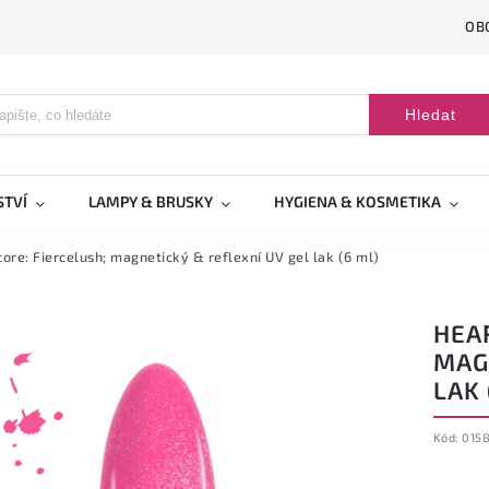
OB
Hledat
STVÍ
LAMPY & BRUSKY
HYGIENA & KOSMETIKA
ore: Fiercelush; magnetický & reflexní UV gel lak (6 ml)
HEA
MAG
LAK 
Kód:
015