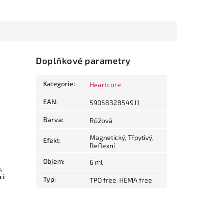
Doplňkové parametry
Kategorie
:
Heartcore
EAN
:
5905832854911
Barva
:
Růžová
Magnetický, Třpytivý,
Efekt
:
Reflexní
Objem
:
6 ml
,
 i
Typ
:
TPO free, HEMA free