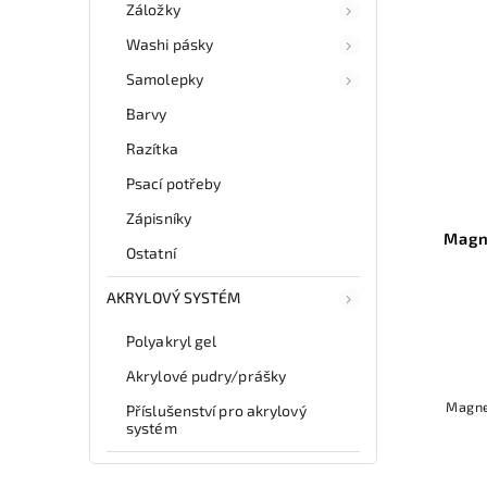
Záložky
Washi pásky
Samolepky
Barvy
Razítka
Psací potřeby
Zápisníky
Magnetické pero pro CAT EYE
Magn
Ostatní
efekt: černé
AKRYLOVÝ SYSTÉM
Do košíku
Polyakryl gel
65 Kč
Akrylové pudry/prášky
65 Kč / 1 ks
Magnetické pero pro Cat Eye
Magne
Příslušenství pro akrylový
efekt, barva: černá
systém