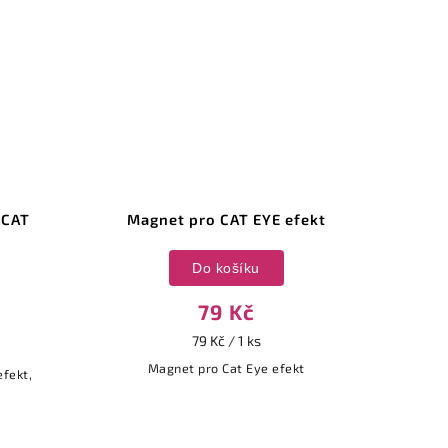
 CAT
Magnet pro CAT EYE efekt
Mag
Do košíku
79 Kč
79 Kč / 1 ks
Magnet pro Cat Eye efekt
efekt,
Magn