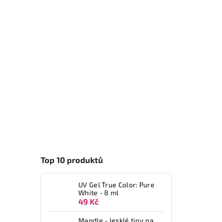
Top 10 produktů
UV Gel True Color: Pure
White - 8 ml
49 Kč
Mandle - lesklé tipy na