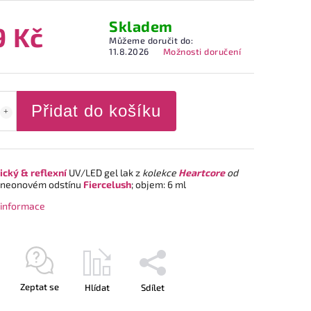
Skladem
9 Kč
Můžeme doručit do:
11.8.2026
Možnosti doručení
Přidat do košíku
cký & reflexní
UV/LED gel lak z
kolekce
Heartcore
od
 neonovém odstínu
Fiercelush
; objem: 6 ml
í informace
Zeptat se
Hlídat
Sdílet