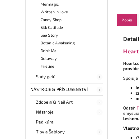
Mermagic
Written in Love
Candy Shop
Popis
Silk Catitude
Sea Story
Detai
Botanic Awakening
Heart
Drink Me
Getaway
Heartc
Fireline
pravide
Sady gelů
Spojuje 
i
NÁSTROJE & PŘÍSLUŠENSTVÍ
z
m
Zdobení & Nail Art
Odstín
F
Nástroje
smyslná
leskem
Pedikúra
Vlastno
Tipy a Šablony
O