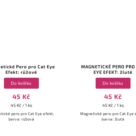
etické Pero pro Cat Eye
MAGNETICKÉ PERO PRO
Efekt: růžové
EYE EFEKT: žluté
Do košíku
Do košíku
45 Kč
45 Kč
45 Kč / 1 ks
45 Kč / 1 ks
tické pero pro Cat Eye efekt,
Magnetické pero pro Cat Eye 
barva: růžová
barva: žlutá