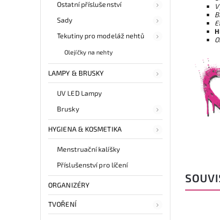
Ostatní příslušenství
V
B
Sady
E
H
Tekutiny pro modeláž nehtů
O
Olejíčky na nehty
LAMPY & BRUSKY
UV LED Lampy
Brusky
HYGIENA & KOSMETIKA
Menstruační kalíšky
Příslušenství pro líčení
SOUVI
ORGANIZÉRY
TVOŘENÍ