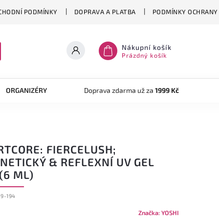
CHODNÍ PODMÍNKY
DOPRAVA A PLATBA
PODMÍNKY OCHRANY 
Nákupní košík
Prázdný košík
ORGANIZÉRY
TVOŘENÍ
Doprava zdarma už za
AKRYLOVÝ SYSTÉM
1999 Kč
OB
RTCORE: FIERCELUSH;
NETICKÝ & REFLEXNÍ UV GEL
(6 ML)
89-194
Značka:
YOSHI