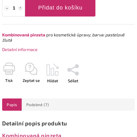
Přidat do košíku
Kombinovaná pinzeta
pro kosmetické úpravy;
barva: pastelově
žlutá
Detailní informace
Tisk
Zeptat se
Hlídat
Sdílet
Popis
Podobné (7)
Detailní popis produktu
Kombinovaná pinzeta