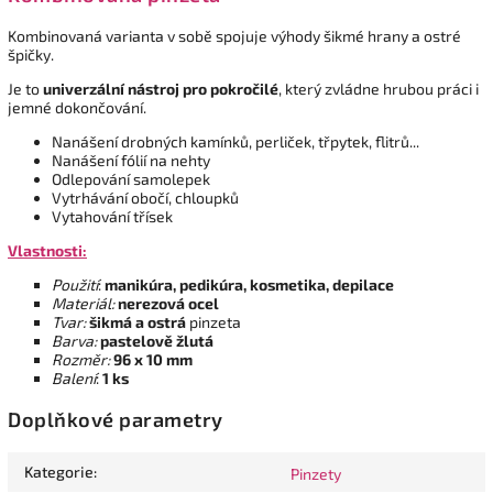
Kombinovaná varianta v sobě spojuje výhody šikmé hrany a ostré
špičky.
Je to
univerzální nástroj pro pokročilé
, který zvládne hrubou práci i
jemné dokončování.
Nanášení drobných kamínků, perliček, třpytek, flitrů...
Nanášení fólií na nehty
Odlepování samolepek
Vytrhávání obočí, chloupků
Vytahování třísek
Vlastnosti:
Použití
:
manikúra, pedikúra, kosmetika, depilace
Materiál:
nerezová ocel
Tvar:
šikmá a ostrá
pinzeta
Barva:
pastelově žlutá
Roz
měr:
96 x 10 mm
Balení
:
1 ks
Doplňkové parametry
Kategorie
:
Pinzety