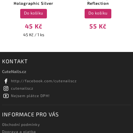
Holographic Silver
Reflection
Do košíku
Do košíku
45 Kč
55 Kč
45 Kč / 1 ks
KONTAKT
CuteNails.cz
http://facebook.com/cutenailscz
cutenailscz
Nejsem plátce DPH!
INFORMACE PRO VÁS
Obchodní podmínky
Doprava a platba