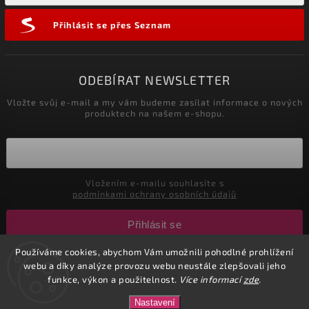
Přihlásit se přes Seznam
ODEBÍRAT NEWSLETTER
Vložte svůj e-mail a my vám budeme zasílat informace o nových
produktech na našem e-shopu.
Vložením e-mailu souhlasíte s
podmínkami ochrany osobních údajů
Přihlásit se
Používáme cookies, abychom Vám umožnili pohodlné prohlížení
webu a díky analýze provozu webu neustále zlepšovali jeho
Copyright 2026
CuteNails.cz
. Všechna práva vyhrazena.
funkce, výkon a použitelnost.
Více informací
zde
.
Upravit nastavení cookies
Nastavení