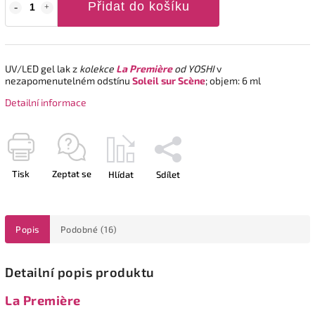
Přidat do košíku
UV/LED gel lak z
kolekce
La Première
od YOSHI
v
nezapomenutelném odstínu
Soleil sur Scène
; objem: 6 ml
Detailní informace
Tisk
Zeptat se
Hlídat
Sdílet
Popis
Podobné (16)
Detailní popis produktu
La Première