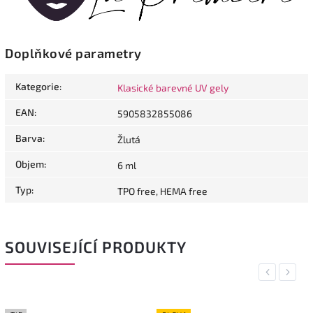
Doplňkové parametry
Kategorie
:
Klasické barevné UV gely
EAN
:
5905832855086
Barva
:
Žlutá
Objem
:
6 ml
Typ
:
TPO free, HEMA free
SOUVISEJÍCÍ PRODUKTY
Previous
Next