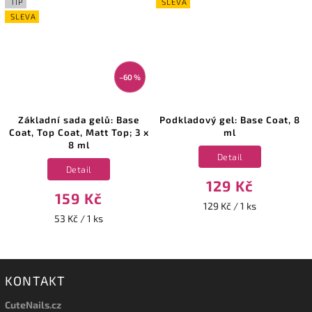
TIP
SLEVA
SLEVA
–60 %
Základní sada gelů: Base
Podkladový gel: Base Coat, 8
Coat, Top Coat, Matt Top; 3 x
ml
8 ml
Detail
Detail
129 Kč
159 Kč
129 Kč / 1 ks
53 Kč / 1 ks
KONTAKT
CuteNails.cz