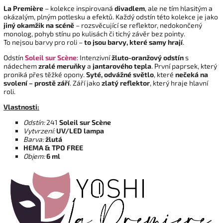
La Première
– kolekce inspirovaná
divadlem
, ale ne tím hlasitým a
okázalým, plným potlesku a efektů. Každý odstín této kolekce je jako
jiný okamžik na scéně
– rozsvěcující se reflektor, nedokončený
monolog, pohyb stínu po kulisách či tichý závěr bez pointy.
To nejsou barvy pro roli –
to jsou barvy, které samy hrají
.
Odstín
Soleil sur Scène
: Intenzivní
žluto-oranžový odstín
s
nádechem
zralé meruňky
a
jantarového tepla
. První paprsek, který
proniká přes těžké opony.
Syté, odvážné světlo
, které
nečeká na
svolení – prostě září
. Září jako
zlatý reflektor
, který hraje hlavní
roli.
Vlastnosti:
Odstín:
241
Soleil sur Scène
Vytvrzení:
UV/LED lampa
Barva:
žlutá
HEMA & TPO FREE
Objem:
6 ml