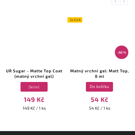
Previous
Next
SLEVA
–60 %
UR Sugar - Matte Top Coat
Matný vrchní gel: Matt Top,
(matný vrchní gel)
8 ml
Detail
Do košíku
149 Kč
54 Kč
149 Kč / 1 ks
54 Kč / 1 ks