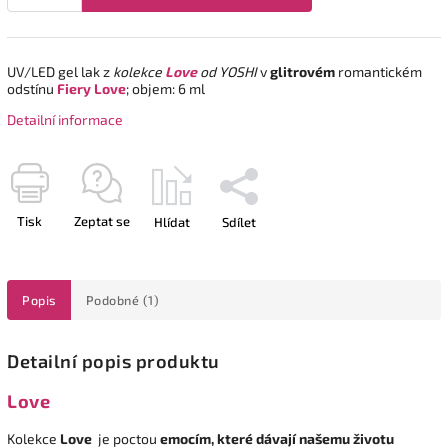
UV/LED gel lak z
kolekce
Love
od YOSHI
v
glitrovém
romantickém
odstínu
Fiery Love
; objem: 6 ml
Detailní informace
Tisk
Zeptat se
Hlídat
Sdílet
Popis
Podobné (1)
Detailní popis produktu
Love
Kolekce
Love
je poctou
emocím, které dávají našemu životu