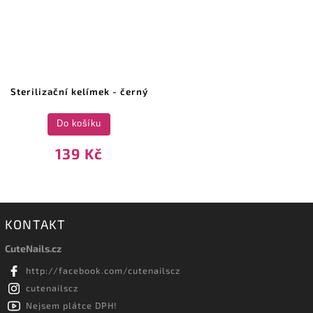
Sterilizační kelímek - černý
Do košíku
139 Kč
KONTAKT
CuteNails.cz
http://facebook.com/cutenailscz
cutenailscz
Nejsem plátce DPH!