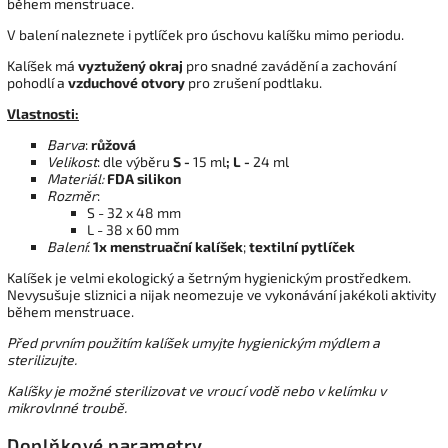
během menstruace.
V balení naleznete i pytlíček pro úschovu kalíšku mimo periodu.
Kalíšek má
vyztužený okraj
pro snadné zavádění a zachování
pohodlí a
vzduchové otvory
pro zrušení podtlaku.
Vlastnosti:
Barva
:
růžová
Velikost
: dle výběru
S -
15 ml
;
L -
24 ml
Materiál:
FDA silikon
Rozměr
:
S - 32 x 48 mm
L - 38 x 60 mm
Balení
:
1x menstruační kalíšek
;
textilní pytlíček
Kalíšek je velmi ekologický a šetrným hygienickým prostředkem.
Nevysušuje sliznici a nijak neomezuje ve vykonávání jakékoli aktivity
během menstruace.
Před prvním použitím kalíšek umyjte hygienickým mýdlem a
sterilizujte.
Kalíšky je možné sterilizovat ve vroucí vodě nebo v kelímku v
mikrovlnné troubě.
Doplňkové parametry