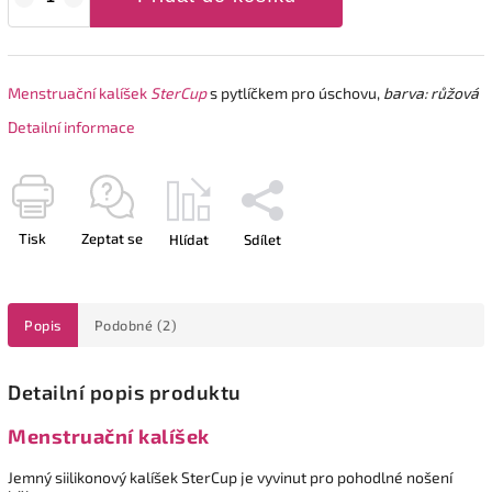
Menstruační kalíšek
SterCup
s pytlíčkem pro úschovu,
barva: růžová
Detailní informace
Tisk
Zeptat se
Hlídat
Sdílet
Popis
Podobné (2)
Detailní popis produktu
Menstruační kalíšek
Jemný siilikonový kalíšek SterCup je vyvinut pro pohodlné nošení