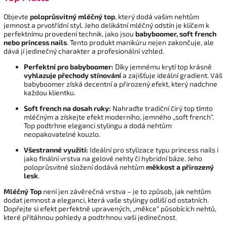
Objevte
poloprůsvitný mléčný top
, který dodá vašim nehtům
jemnost a prvotřídní styl. Jeho delikátní mléčný odstín je klíčem k
perfektnímu provedení technik, jako jsou
babyboomer, soft french
nebo princess nails
. Tento produkt manikúru nejen zakončuje, ale
dává jí jedinečný charakter a profesionální vzhled.
Perfektní pro babyboomer:
Díky jemnému krytí top krásně
vyhlazuje přechody stínování
a zajišťuje ideální gradient. Váš
babyboomer získá decentní a přirozený efekt, který nadchne
každou klientku.
Soft french na dosah ruky:
Nahraďte tradiční čirý top tímto
mléčným a získejte efekt moderního, jemného „soft french“.
Top podtrhne eleganci stylingu a dodá nehtům
neopakovatelné kouzlo.
Všestranné využití:
Ideální pro stylizace typu princess nails i
jako finální vrstva na gelové nehty či hybridní báze. Jeho
poloprůsvitné složení dodává nehtům
měkkost a přirozený
lesk
.
Mléčný Top
není jen závěrečná vrstva – je to způsob, jak nehtům
dodat jemnost a eleganci, která vaše stylingy odliší od ostatních.
Dopřejte si efekt perfektně upravených, „měkce“ působících nehtů,
které přitáhnou pohledy a podtrhnou vaši jedinečnost.