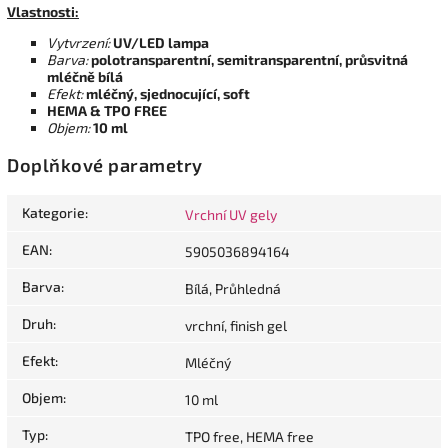
Vlastnosti:
Vytvrzení:
UV/LED lampa
Barva:
polotransparentní, semitransparentní, průsvitná
mléčně bílá
Efekt:
mléčný, sjednocující, soft
HEMA & TPO FREE
Objem:
10 ml
Doplňkové parametry
Kategorie
:
Vrchní UV gely
EAN
:
5905036894164
Barva
:
Bílá, Průhledná
Druh
:
vrchní, finish gel
Efekt
:
Mléčný
Objem
:
10 ml
Typ
:
TPO free, HEMA free