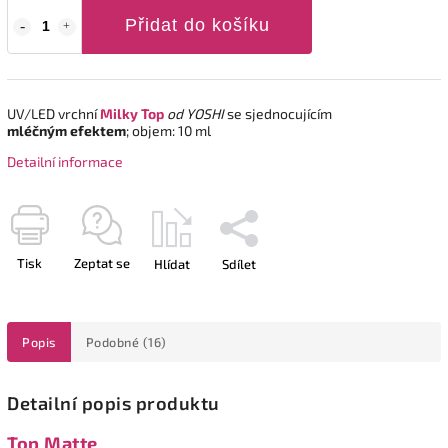
Přidat do košíku
UV/LED vrchní
Milky Top
od YOSHI
se sjednocujícím
mléčným efektem
; objem: 10 ml
Detailní informace
Tisk
Zeptat se
Hlídat
Sdílet
Popis
Podobné (16)
Detailní popis produktu
Top Matte