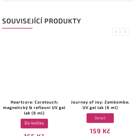
SOUVISEJÍCÍ PRODUKTY
Previous
Next
Heartcore: Coretouch;
Journey of Joy: Zambomba;
magnetický & reflexní UV gel
UV gel lak (6 ml)
lak (6 ml)
Detail
Do košíku
159 Kč