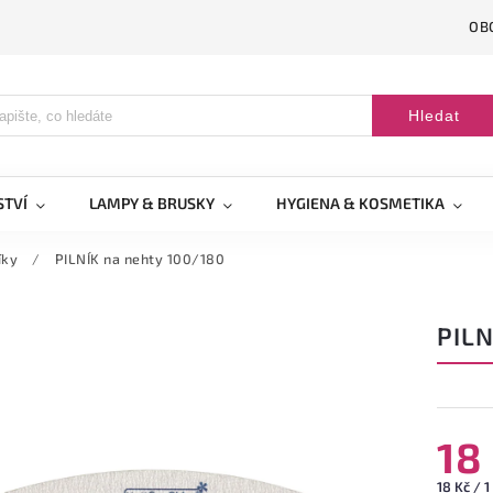
OB
Hledat
STVÍ
LAMPY & BRUSKY
HYGIENA & KOSMETIKA
íky
/
PILNÍK na nehty 100/180
PILN
18
18 Kč / 1