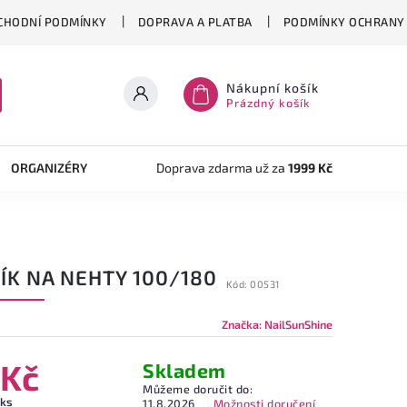
CHODNÍ PODMÍNKY
DOPRAVA A PLATBA
PODMÍNKY OCHRANY 
Nákupní košík
Prázdný košík
ORGANIZÉRY
TVOŘENÍ
Doprava zdarma už za
AKRYLOVÝ SYSTÉM
1999 Kč
OB
ÍK NA NEHTY 100/180
Kód:
00531
Značka:
NailSunShine
 Kč
Skladem
Můžeme doručit do:
 ks
11.8.2026
Možnosti doručení