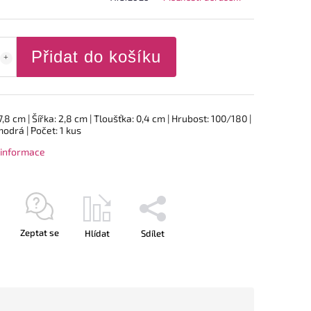
Přidat do košíku
7,8 cm | Šířka: 2,8 cm | Tloušťka: 0,4 cm | Hrubost: 100/180 |
odrá | Počet: 1 kus
í informace
Zeptat se
Hlídat
Sdílet