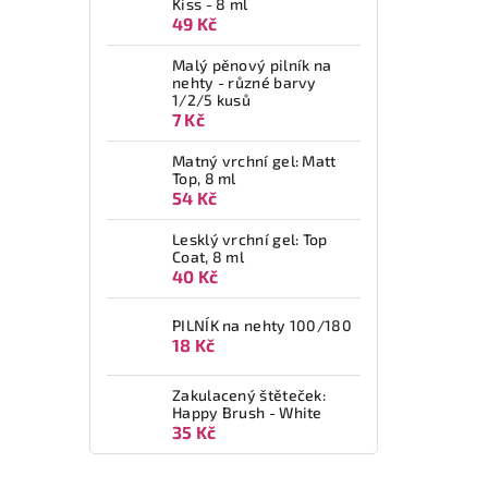
Kiss - 8 ml
49 Kč
Malý pěnový pilník na
nehty - různé barvy
1/2/5 kusů
7 Kč
Matný vrchní gel: Matt
Top, 8 ml
54 Kč
Lesklý vrchní gel: Top
Coat, 8 ml
40 Kč
PILNÍK na nehty 100/180
18 Kč
Zakulacený štěteček:
Happy Brush - White
35 Kč