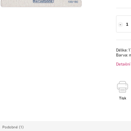
Délka: 1
Barva: m
Detailn
Tisk
Podobné (1)