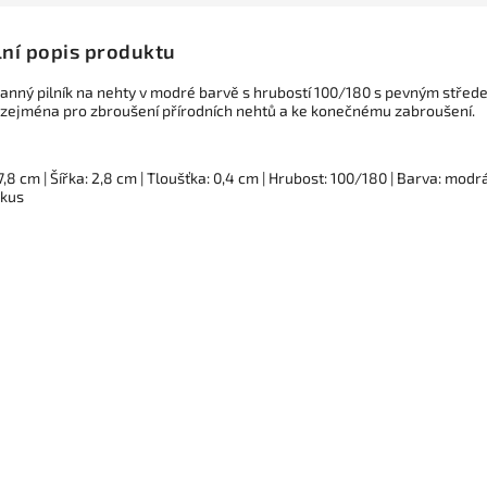
lní popis produktu
anný pilník na nehty v modré barvě s hrubostí 100/180 s pevným střed
zejména pro zbroušení přírodních nehtů a ke konečnému zabroušení.
7,8 cm | Šířka: 2,8 cm | Tloušťka: 0,4 cm | Hrubost: 100/180 | Barva: modrá
 kus