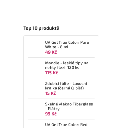
Top 10 produktů
UV Gel True Color: Pure
White - 8 ml
49 Kč
Mandle - lesklé tipy na
nehty flexi; 120 ks
115 Kč
Zdobicí fólie - Luxusní
krajka (černá & bílá)
15 Kč
Skelné vlákno Fiberglass
- Plátky
99 Kč
UV Gel True Color: Red