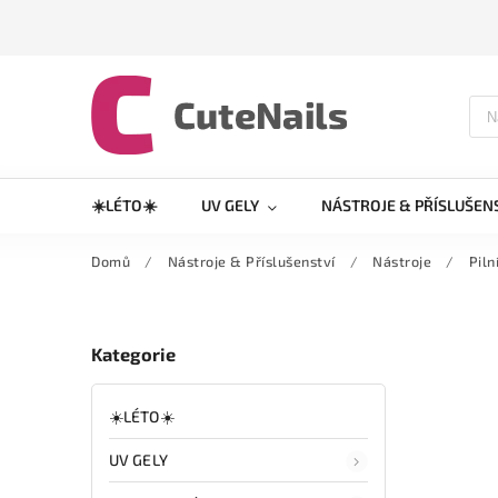
☀️LÉTO☀️
UV GELY
NÁSTROJE & PŘÍSLUŠEN
Domů
/
Nástroje & Příslušenství
/
Nástroje
/
Piln
Kategorie
☀️LÉTO☀️
UV GELY