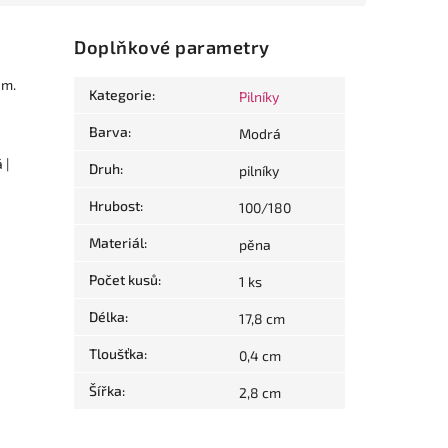
Doplňkové parametry
em.
Kategorie
:
Pilníky
Barva
:
Modrá
 |
Druh
:
pilníky
Hrubost
:
100/180
Materiál
:
pěna
Počet kusů
:
1 ks
Délka
:
17,8 cm
Tloušťka
:
0,4 cm
Šířka
:
2,8 cm