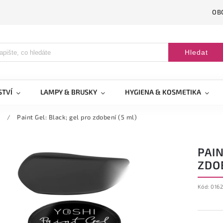
OB
Hledat
STVÍ
LAMPY & BRUSKY
HYGIENA & KOSMETIKA
y
/
Paint Gel: Black; gel pro zdobení (5 ml)
PAIN
ZDOB
Kód:
0162