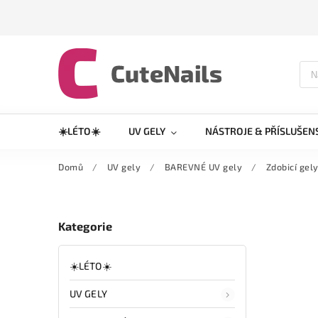
☀️LÉTO☀️
UV GELY
NÁSTROJE & PŘÍSLUŠEN
Domů
/
UV gely
/
BAREVNÉ UV gely
/
Zdobicí gel
Kategorie
☀️LÉTO☀️
UV GELY