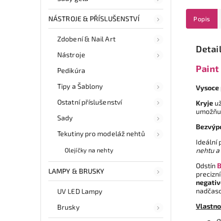
NÁSTROJE & PŘÍSLUŠENSTVÍ
Popis
Zdobení & Nail Art
Detai
Nástroje
Paint
Pedikúra
Tipy a Šablony
Vysoce 
Ostatní příslušenství
Kryje
už
umožňu
Sady
Bezvýp
Tekutiny pro modeláž nehtů
Ideální
nehtu a
Olejíčky na nehty
Odstín
B
LAMPY & BRUSKY
precizn
negativ
nadčaso
UV LED Lampy
Vlastno
Brusky