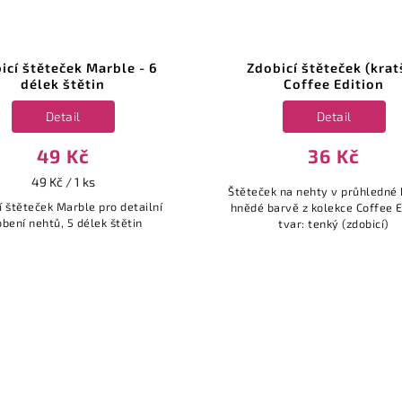
icí štěteček Marble - 6
Zdobicí štěteček (kratš
délek štětin
Coffee Edition
Detail
Detail
49 Kč
36 Kč
49 Kč / 1 ks
Štěteček na nehty v průhledné
í štěteček Marble pro detailní
hnědé barvě z kolekce Coffee E
bení nehtů, 5 délek štětin
tvar: tenký (zdobicí)