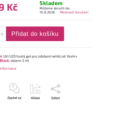
Skladem
9 Kč
Můžeme doručit do:
10.8.2026
Možnosti doručení
Přidat do košíku
el
: UV/LED hustý gel pro zdobení nehtů od
Yoshi
v
Black
; objem: 5 ml
í informace
Zeptat se
Hlídat
Sdílet