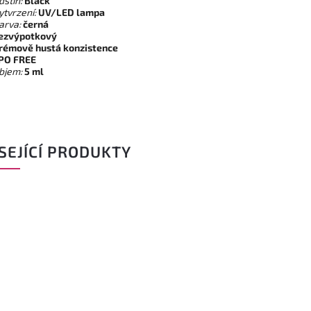
dstín:
Black
ytvrzení:
UV/LED lampa
arva:
černá
ezvýpotkový
rémově hustá konzistence
PO FREE
bjem:
5 ml
SEJÍCÍ PRODUKTY