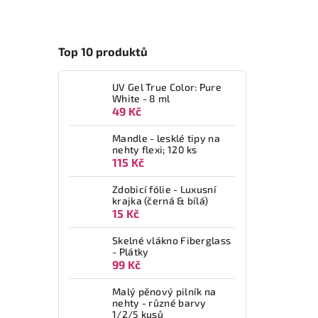
Top 10 produktů
UV Gel True Color: Pure
White - 8 ml
49 Kč
Mandle - lesklé tipy na
nehty flexi; 120 ks
115 Kč
Zdobicí fólie - Luxusní
krajka (černá & bílá)
15 Kč
Skelné vlákno Fiberglass
- Plátky
99 Kč
Malý pěnový pilník na
nehty - různé barvy
1/2/5 kusů