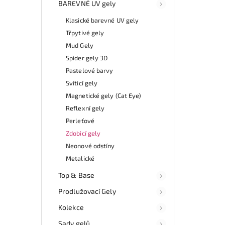
BAREVNÉ UV gely
Klasické barevné UV gely
Třpytivé gely
Mud Gely
Spider gely 3D
Pastelové barvy
Svíticí gely
Magnetické gely (Cat Eye)
Reflexní gely
Perleťové
Zdobicí gely
Neonové odstíny
Metalické
Top & Base
Prodlužovací Gely
Kolekce
Sady gelů