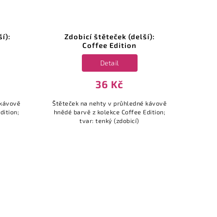
í):
Zdobicí štěteček (delší):
UR
Coffee Edition
Detail
36 Kč
 kávově
Štěteček na nehty v průhledné kávově
Vrc
dition;
hnědé barvě z kolekce Coffee Edition;
Sugar
tvar: tenký (zdobicí)