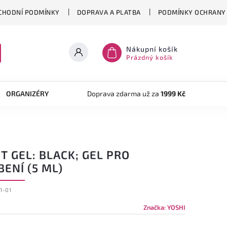
CHODNÍ PODMÍNKY
DOPRAVA A PLATBA
PODMÍNKY OCHRANY 
Nákupní košík
Prázdný košík
ORGANIZÉRY
TVOŘENÍ
Doprava zdarma už za
AKRYLOVÝ SYSTÉM
1999 Kč
OB
T GEL: BLACK; GEL PRO
ENÍ (5 ML)
1-01
Značka:
YOSHI