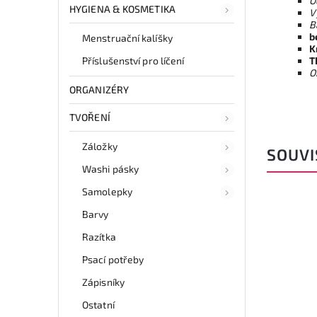
O
HYGIENA & KOSMETIKA
V
B
b
Menstruační kalíšky
K
T
Příslušenství pro líčení
O
ORGANIZÉRY
TVOŘENÍ
Záložky
SOUVI
Washi pásky
Samolepky
Barvy
Razítka
Psací potřeby
Zápisníky
Ostatní