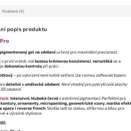
Podobné (9)
lní popis produktu
 Pro
pigmentovaný gel na zdobení
určený pro maximální preciznost.
 v první vrstvě, má
hustou krémovou konzistenci
,
neroztéká
se a
je
dokonalou kontrolu
při práci.
otkový
– po vytvrzení není nutné setření, lze rovnou zafixovat topem.
 pro
detailní
a
umělecké zdobení.
Není vhodný pro pokrytí celé plochy
 3D zdobení.
lack
:
Intenzivní, hluboká černá
s extrémní pigmentací. Perfektní pro
í
kontury, ornamenty, micropainting, geometrické vzory, marble efekt
e space i reverse french.
Skvěle ladí se zlatou, stříbrnou a bílou pro
vé a výrazné stylizace.
sti: