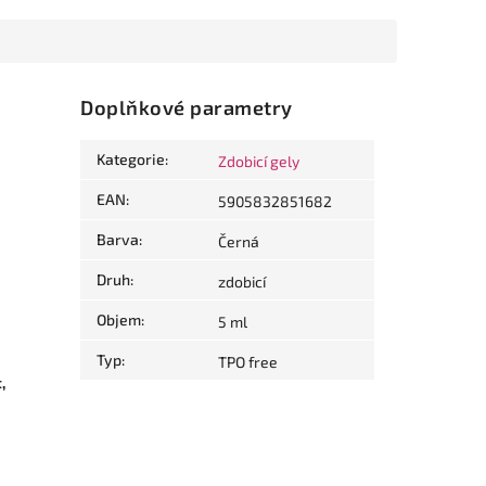
Doplňkové parametry
Kategorie
:
Zdobicí gely
EAN
:
5905832851682
Barva
:
Černá
Druh
:
zdobicí
Objem
:
5 ml
Typ
:
TPO free
,