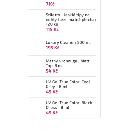
7 Kč
Stiletto - lesklé tipy na
nehty flexi, matná plocha;
120 ks
115 Kč
Luxury Cleaner; 500 ml
195 Kč
Matný vrchní gel: Matt
Top, 8 ml
54 Kč
UV Gel True Color: Cool
Grey - 8 ml
49 Kč
UV Gel True Color: Black
Dress - 8 ml
49 Kč