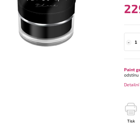
22
Paint g
odstínu
Detailn
Tisk