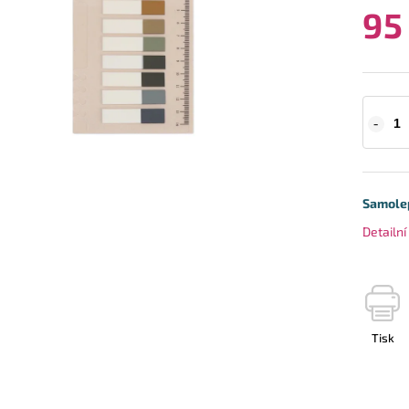
95
Samolep
Detailn
Tisk