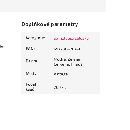
Doplňkové parametry
Kategorie
:
Samolepicí záložky
lým
EAN
:
6972304707401
Modrá, Zelená,
Barva
:
Červená, Hnědá
Motiv
:
Vintage
Počet
200 ks
kusů
: