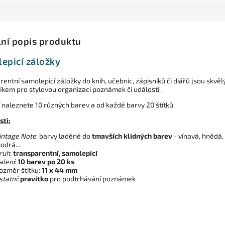
lní popis produktu
epicí záložky
entní samolepicí záložky do knih, učebnic, zápisníků či diářů jsou skvě
kem pro stylovou organizaci poznámek či událostí.
í naleznete 10 různých barev a od každé barvy 20 štítků.
sti:
intage Note
: barvy laděné do
tmavších klidných barev
- vínová, hnědá,
odrá...
ruh
:
transparentní, samolepicí
alení
:
10 barev po 20 ks
ozměr štítku:
11 x 44 mm
statní:
pravítko
pro podtrhávání poznámek