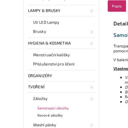
Popis
LAMPY & BRUSKY
UV LED Lampy
Detai
Brusky
Samol
HYGIENA & KOSMETIKA
Transpar
pomocní
Menstruační kalíšky
V balen
Příslušenství pro líčení
Vlastno
ORGANIZÉRY
V
m
TVOŘENÍ
D
B
R
Záložky
O
Samolepicí záložky
Kovové záložky
Washi pásky