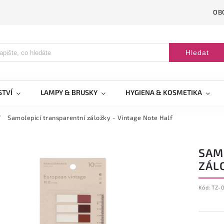
OB
Hledat
STVÍ
LAMPY & BRUSKY
HYGIENA & KOSMETIKA
/
Samolepicí transparentní záložky - Vintage Note Half
SAM
ZÁL
Kód:
TZ-