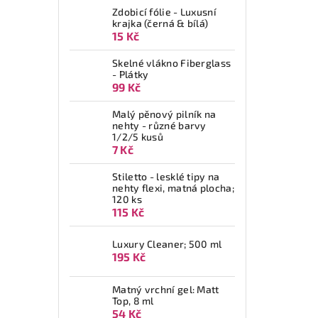
Zdobicí fólie - Luxusní
krajka (černá & bílá)
15 Kč
Skelné vlákno Fiberglass
- Plátky
99 Kč
Malý pěnový pilník na
nehty - různé barvy
1/2/5 kusů
7 Kč
Stiletto - lesklé tipy na
nehty flexi, matná plocha;
120 ks
115 Kč
Luxury Cleaner; 500 ml
195 Kč
Matný vrchní gel: Matt
Top, 8 ml
54 Kč