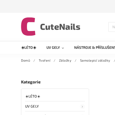
☀️LÉTO☀️
UV GELY
NÁSTROJE & PŘÍSLUŠEN
Domů
/
Tvoření
/
Záložky
/
Samolepicí záložky
Kategorie
☀️LÉTO☀️
UV GELY