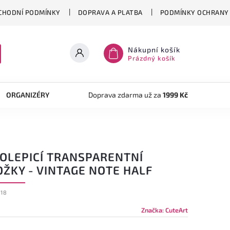
CHODNÍ PODMÍNKY
DOPRAVA A PLATBA
PODMÍNKY OCHRANY 
Nákupní košík
Prázdný košík
ORGANIZÉRY
TVOŘENÍ
Doprava zdarma už za
AKRYLOVÝ SYSTÉM
1999 Kč
OB
OLEPICÍ TRANSPARENTNÍ
OŽKY - VINTAGE NOTE HALF
018
Značka:
CuteArt