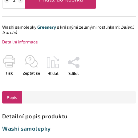
Washi samolepky
Greenery
s krásnými zelenými rostlinkami;
balení:
6 archů
Detailní informace
Tisk
Zeptat se
Hlídat
Sdílet
Popis
Detailní popis produktu
Washi samolepky