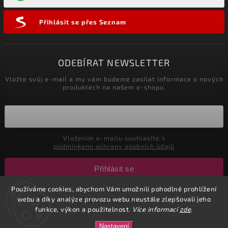
Přihlásit se přes Seznam
ODEBÍRAT NEWSLETTER
Vložte svůj e-mail a my vám budeme zasílat informace o nových
produktech na našem e-shopu.
Vložením e-mailu souhlasíte s
podmínkami ochrany osobních údajů
Přihlásit se
Používáme cookies, abychom Vám umožnili pohodlné prohlížení
webu a díky analýze provozu webu neustále zlepšovali jeho
Copyright 2026
CuteNails.cz
. Všechna práva vyhrazena.
funkce, výkon a použitelnost.
Více informací
zde
.
Upravit nastavení cookies
Nastavení