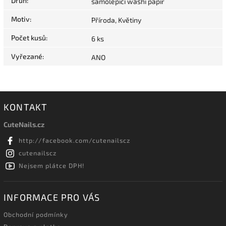
Druh
:
samolepicí washi papír
Motiv
:
Příroda, Květiny
Počet kusů
:
6 ks
Vyřezané
:
ANO
KONTAKT
CuteNails.cz
http://facebook.com/cutenailscz
cutenailscz
Nejsem plátce DPH!
INFORMACE PRO VÁS
Obchodní podmínky