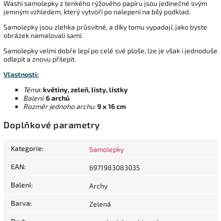
Washi samolepky z tenkého rýžového papíru jsou jedinečné svým
jemným vzhledem, který vytvoří po nalepení na bílý podklad.
Samolepky jsou zlehka průsvitné, a díky tomu vypadají, jako byste
obrázek namalovali sami.
Samolepky velmi dobře lepí po celé své ploše, lze je však i jednoduše
odlepit a znovu přilepit.
Vlastnosti:
Téma:
květiny, zeleň, listy, lístky
Balení:
6 archů
Rozměr jednoho archu:
9 x 16 cm
Doplňkové parametry
Kategorie
:
Samolepky
EAN
:
6971983083035
Balení
:
Archy
Barva
:
Zelená