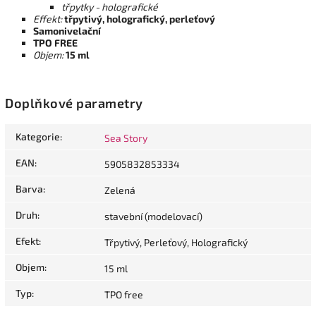
třpytky - holografické
Effekt:
třpytivý, holografický, perleťový
Samonivelační
TPO FREE
Objem:
15 ml
Doplňkové parametry
Kategorie
:
Sea Story
EAN
:
5905832853334
Barva
:
Zelená
Druh
:
stavební (modelovací)
Efekt
:
Třpytivý, Perleťový, Holografický
Objem
:
15 ml
Typ
:
TPO free