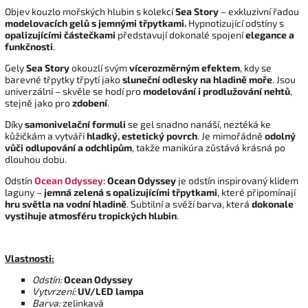
Objev kouzlo mořských hlubin s kolekcí
Sea Story
– exkluzivní řadou
modelovacích gelů s jemnými třpytkami.
Hypnotizující odstíny s
opalizujícími částečkami
představují dokonalé spojení
elegance a
funkčnosti
.
Gely
Sea Story
okouzlí svým
vícerozměrným efektem
, kdy se
barevné třpytky třpytí jako
sluneční odlesky na hladině moře
. Jsou
univerzální – skvěle se hodí pro
modelování i prodlužování nehtů
,
stejně jako pro
zdobení
.
Díky
samonivelační formuli
se gel snadno nanáší, neztéká ke
kůžičkám a vytváří
hladký, estetický povrch
. Je mimořádně
odolný
vůči odlupování a odchlipům
, takže manikúra zůstává krásná po
dlouhou dobu.
Odstín
Ocean Odyssey
:
Ocean Odyssey
je odstín inspirovaný klidem
laguny –
jemná zelená s opalizujícími třpytkami
, které připomínají
hru světla na vodní hladině
. Subtilní a svěží barva, která
dokonale
vystihuje atmosféru tropických hlubin
.
Vlastnosti:
Odstín:
Ocean Odyssey
Vytvrzení:
UV/LED lampa
Barva:
zelinkavá