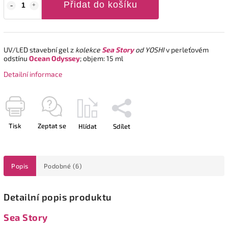
Přidat do košíku
UV/LED stavební gel z
kolekce
Sea Story
od YOSHI
v perleťovém
odstínu
Ocean Odyssey
; objem: 15 ml
Detailní informace
Tisk
Zeptat se
Hlídat
Sdílet
Popis
Podobné (6)
Detailní popis produktu
Sea Story