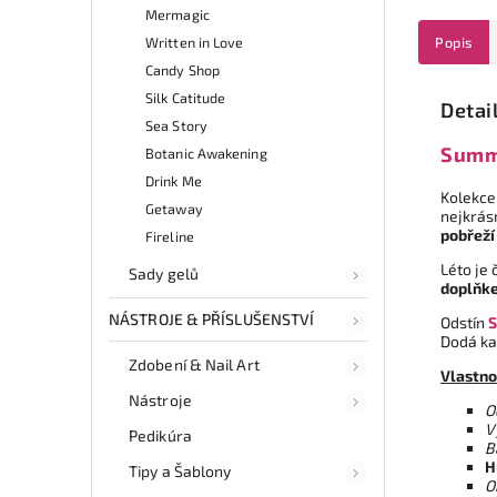
Mermagic
Written in Love
Popis
Candy Shop
Silk Catitude
Detai
Sea Story
Summ
Botanic Awakening
Drink Me
Kolekc
Getaway
nejkrásn
pobřeží
Fireline
Léto je 
Sady gelů
doplňk
NÁSTROJE & PŘÍSLUŠENSTVÍ
Odstín
S
Dodá ka
Zdobení & Nail Art
Vlastno
Nástroje
O
V
Pedikúra
B
H
Tipy a Šablony
O