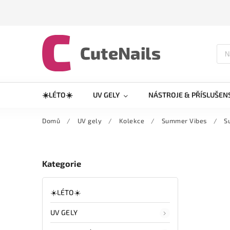
☀️LÉTO☀️
UV GELY
NÁSTROJE & PŘÍSLUŠEN
Domů
/
UV gely
/
Kolekce
/
Summer Vibes
/
S
Kategorie
☀️LÉTO☀️
UV GELY