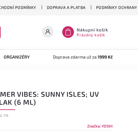
CHODNÍ PODMÍNKY
DOPRAVA A PLATBA
PODMÍNKY OCHRANY 
Nákupní košík
Prázdný košík
ORGANIZÉRY
TVOŘENÍ
Doprava zdarma už za
AKRYLOVÝ SYSTÉM
1999 Kč
OB
ER VIBES: SUNNY ISLES; UV
LAK (6 ML)
2-115
Značka:
YOSHI