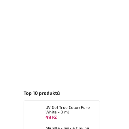
Top 10 produktů
UV Gel True Color: Pure
White - 8 ml
49 Kč
Mandle - lesklé tipy na