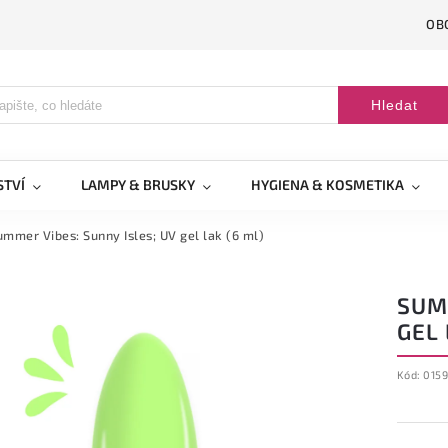
OB
Hledat
STVÍ
LAMPY & BRUSKY
HYGIENA & KOSMETIKA
ummer Vibes: Sunny Isles; UV gel lak (6 ml)
SUMM
GEL 
Kód:
0159