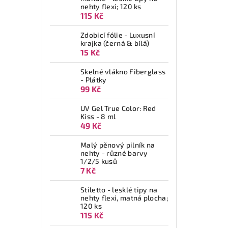
nehty flexi; 120 ks
115 Kč
Zdobicí fólie - Luxusní
krajka (černá & bílá)
15 Kč
Skelné vlákno Fiberglass
- Plátky
99 Kč
UV Gel True Color: Red
Kiss - 8 ml
49 Kč
Malý pěnový pilník na
nehty - různé barvy
1/2/5 kusů
7 Kč
Stiletto - lesklé tipy na
nehty flexi, matná plocha;
120 ks
115 Kč