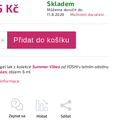
Skladem
5 Kč
Můžeme doručit do:
11.8.2026
Možnosti doručení
Přidat do košíku
gel lak z
kolekce
Summer Vibes
od YOSHI
v letním odstínu
sles
; objem: 6 ml
í informace
Zeptat se
Hlídat
Sdílet