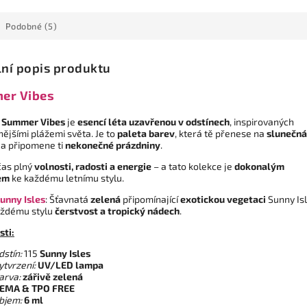
Podobné (5)
lní popis produktu
er Vibes
e
Summer Vibes
je
esencí léta uzavřenou v odstínech
, inspirovaných
ějšími plážemi světa. Je to
paleta barev
, která tě přenese na
slunečná
a připomene ti
nekonečné prázdniny
.
čas plný
volnosti, radosti a energie
– a tato kolekce je
dokonalým
em
ke každému letnímu stylu.
unny Isles
: Šťavnatá
zelená
připomínající
exotickou vegetaci
Sunny Isl
ždému stylu
čerstvost a tropický nádech
.
sti:
dstín:
115
Sunny Isles
ytvrzení:
UV/LED lampa
arva:
zářivě zelená
EMA & TPO FREE
bjem:
6 ml