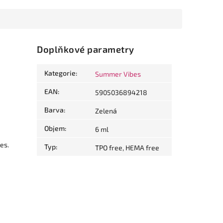
Doplňkové parametry
Kategorie
:
Summer Vibes
EAN
:
5905036894218
Barva
:
Zelená
Objem
:
6 ml
es.
Typ
:
TPO free, HEMA free