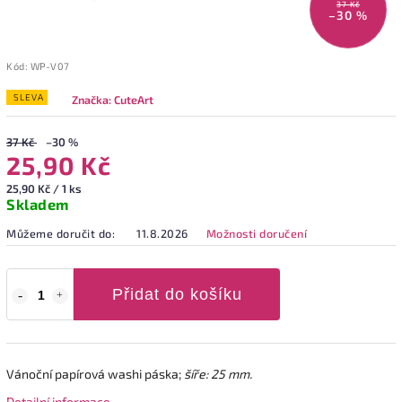
37 Kč
–30 %
Kód:
WP-V07
SLEVA
Značka:
CuteArt
37 Kč
–30 %
25,90 Kč
25,90 Kč / 1 ks
Skladem
Můžeme doručit do:
11.8.2026
Možnosti doručení
Přidat do košíku
Vánoční papírová washi páska;
šíře: 25 mm.
Detailní informace