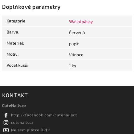
Doplňkové parametry
Kategorie
:
Washi pásky
Barva
:
Červená
Materiál
:
papír
Motiv
:
Vánoce
Počet kusů
:
1 ks
KONTAKT
CuteNails.cz
http://facebook.com/cutenailscz
cutenailscz
Nejsem plátce DPH!