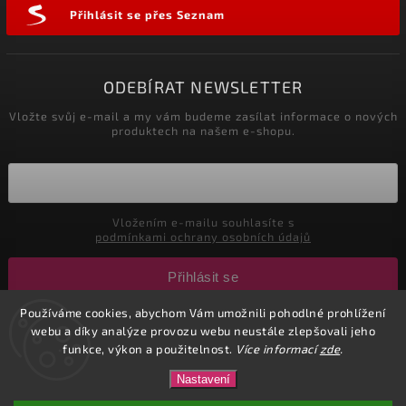
Přihlásit se přes Seznam
ODEBÍRAT NEWSLETTER
Vložte svůj e-mail a my vám budeme zasílat informace o nových
produktech na našem e-shopu.
Vložením e-mailu souhlasíte s
podmínkami ochrany osobních údajů
Přihlásit se
Používáme cookies, abychom Vám umožnili pohodlné prohlížení
webu a díky analýze provozu webu neustále zlepšovali jeho
Copyright 2026
CuteNails.cz
. Všechna práva vyhrazena.
funkce, výkon a použitelnost.
Více informací
zde
.
Upravit nastavení cookies
Nastavení
Vytvořil
Shoptet
| Design
Shoptak.cz.