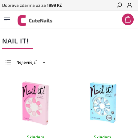
Doprava zdarma už za
1999 Kč
Hledat
NAIL IT!
Nejlevnější
Nejdražší
Nejprodávanější
Abecedně
Skladem
Skladem