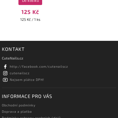
Do košíku
125 Kč
125 Kč / 1 ks
KONTAKT
CuteNails.cz
http://facebook.com/cutenailscz
cutenailscz
Nejsem plátce DPH!
INFORMACE PRO VÁS
Obchodní podmínky
Doprava a platba
Podmínky ochrany osobních údajů