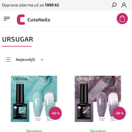
Doprava zdarma už za
1999 Kč
Hledat
URSUGAR
Nejlevnější
Nejdražší
Nejprodávanější
Abecedně
–60 %
–60 %
Skladem
Skladem