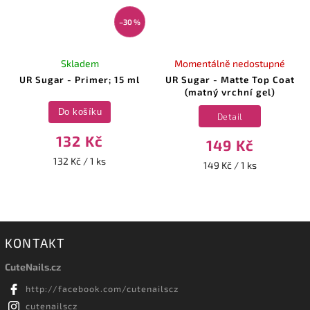
–30 %
Skladem
Momentálně nedostupné
UR Sugar - Primer; 15 ml
UR Sugar - Matte Top Coat
(matný vrchní gel)
Do košíku
Detail
132 Kč
149 Kč
132 Kč / 1 ks
149 Kč / 1 ks
KONTAKT
CuteNails.cz
http://facebook.com/cutenailscz
cutenailscz