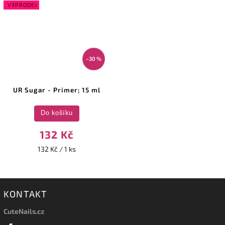
VÝPRODEJ
–30 %
UR Sugar - Primer; 15 ml
Do košíku
132 Kč
132 Kč / 1 ks
KONTAKT
CuteNails.cz