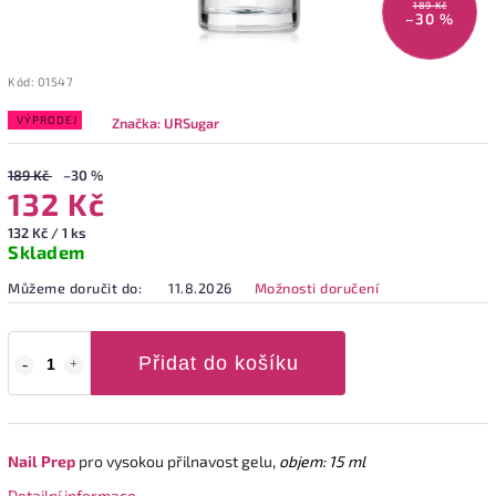
189 Kč
–30 %
Kód:
01547
VÝPRODEJ
Značka:
URSugar
189 Kč
–30 %
132 Kč
132 Kč / 1 ks
Skladem
Můžeme doručit do:
11.8.2026
Možnosti doručení
Přidat do košíku
Nail Prep
pro vysokou přilnavost gelu
,
objem: 15 ml
Detailní informace