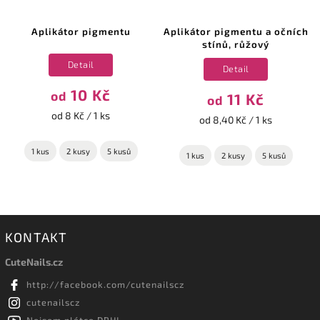
Aplikátor pigmentu
Aplikátor pigmentu a očních
stínů, růžový
Detail
Detail
10 Kč
od
11 Kč
od
od 8 Kč / 1 ks
od 8,40 Kč / 1 ks
1 kus
2 kusy
5 kusů
1 kus
2 kusy
5 kusů
KONTAKT
CuteNails.cz
http://facebook.com/cutenailscz
cutenailscz
Nejsem plátce DPH!