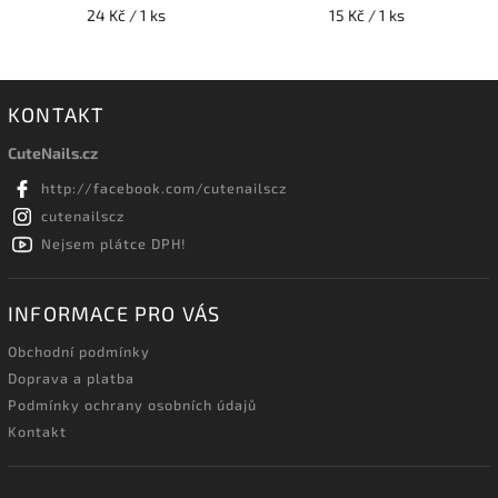
24 Kč / 1 ks
15 Kč / 1 ks
KONTAKT
CuteNails.cz
http://facebook.com/cutenailscz
cutenailscz
Nejsem plátce DPH!
INFORMACE PRO VÁS
Obchodní podmínky
Doprava a platba
Podmínky ochrany osobních údajů
Kontakt