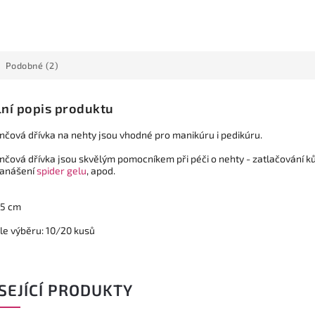
Podobné (2)
lní popis produktu
čová dřívka na nehty jsou vhodné pro manikúru i pedikúru.
čová dřívka jsou skvělým pomocníkem při péči o nehty - zatlačování ků
nanášení
spider gelu
, apod.
,5 cm
dle výběru: 10/20 kusů
SEJÍCÍ PRODUKTY