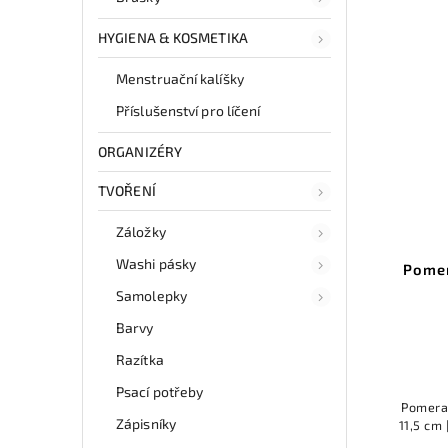
HYGIENA & KOSMETIKA
SLEVA
Menstruační kalíšky
Příslušenství pro líčení
ORGANIZÉRY
11 Kč
TVOŘENÍ
–72 %
Záložky
Washi pásky
Květinové fólie na nehty - více
Pomer
druhů
Samolepky
Detail
Barvy
Razítka
3 Kč
Psací potřeby
3 Kč / 1 ks
Pomeran
Zápisníky
Zdobicí transferová fólie na nehty, na
11,5 cm 
výběr z více druhů / sada