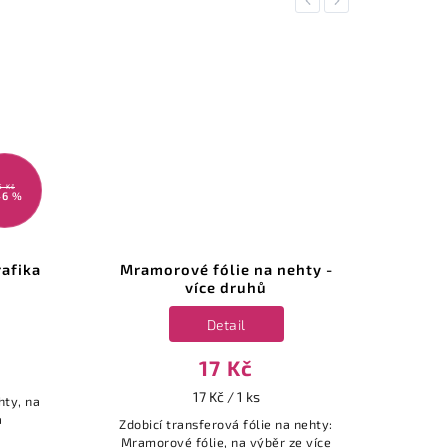
Previous
Next
5 Kč
46 %
rafika
Mramorové fólie na nehty -
SE
více druhů
Detail
17 Kč
17 Kč / 1 ks
hty, na
Separá
a
Zdobicí transferová fólie na nehty:
Mramorové fólie, na výběr ze více