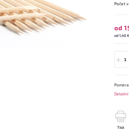
Počet v
od
1
od 1,40 K
Pomeranč
Detailn
Tisk