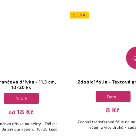
SLEVA
1
–
ančová dřívka - 11,5 cm,
Zdobicí fólie - Textová g
10/20 ks
Detail
Detail
8 Kč
18 Kč
od
Zdobicí transferová fólie na ne
čová dřívka na nehty - Délka:
výběr z více druhů / sad
| Balení dle výběru: 10/20 kusů