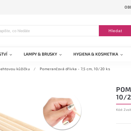
OB
Hledat
STVÍ
LAMPY & BRUSKY
HYGIENA & KOSMETIKA
nehtovou kůžičku
/
Pomerančová dřívka - 7,5 cm, 10/20 ks
POME
10/2
Kód:
Zvol