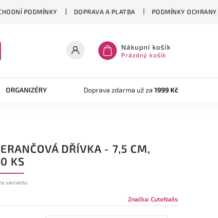
CHODNÍ PODMÍNKY
DOPRAVA A PLATBA
PODMÍNKY OCHRANY 
Nákupní košík
Prázdný košík
ORGANIZÉRY
TVOŘENÍ
Doprava zdarma už za
AKRYLOVÝ SYSTÉM
1999 Kč
OB
RANČOVÁ DŘÍVKA - 7,5 CM,
0 KS
te variantu
Značka:
CuteNails