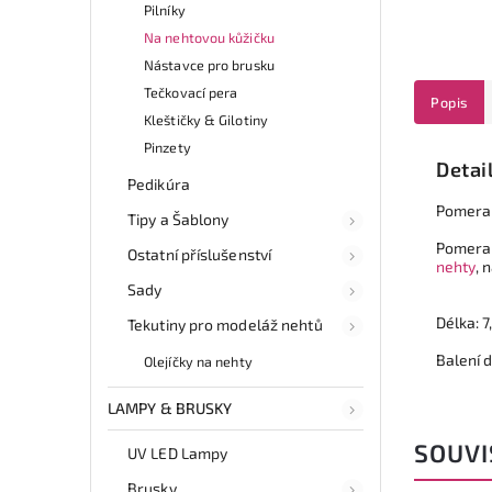
Pilníky
Na nehtovou kůžičku
Nástavce pro brusku
Tečkovací pera
Popis
Kleštičky & Gilotiny
Pinzety
Detai
Pedikúra
Pomeran
Tipy a Šablony
Pomeran
Ostatní příslušenství
nehty
, 
Sady
Délka: 7
Tekutiny pro modeláž nehtů
Balení 
Olejíčky na nehty
LAMPY & BRUSKY
SOUVI
UV LED Lampy
Brusky