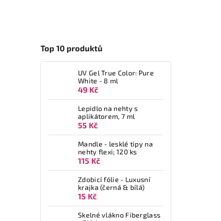
Top 10 produktů
UV Gel True Color: Pure
White - 8 ml
49 Kč
Lepidlo na nehty s
aplikátorem, 7 ml
55 Kč
Mandle - lesklé tipy na
nehty flexi; 120 ks
115 Kč
Zdobicí fólie - Luxusní
krajka (černá & bílá)
15 Kč
Skelné vlákno Fiberglass