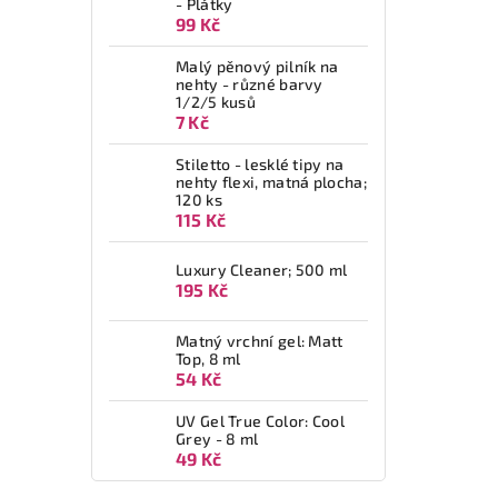
- Plátky
99 Kč
Malý pěnový pilník na
nehty - různé barvy
1/2/5 kusů
7 Kč
Stiletto - lesklé tipy na
nehty flexi, matná plocha;
120 ks
115 Kč
Luxury Cleaner; 500 ml
195 Kč
Matný vrchní gel: Matt
Top, 8 ml
54 Kč
UV Gel True Color: Cool
Grey - 8 ml
49 Kč