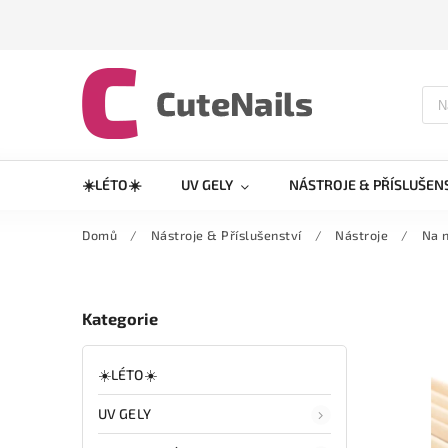
☀️LÉTO☀️
UV GELY
NÁSTROJE & PŘÍSLUŠEN
Domů
/
Nástroje & Příslušenství
/
Nástroje
/
Na 
Kategorie
☀️LÉTO☀️
UV GELY