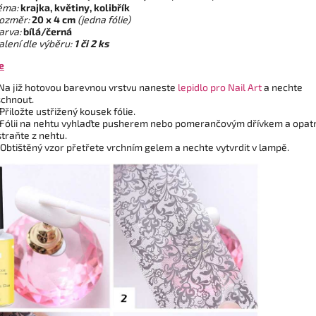
éma:
krajka, květiny, kolibřík
oz
měr:
20 x 4 cm
(jedna fólie)
arva:
bílá/černá
alení dle výběru:
1 či 2 ks
e
Na již hotovou barevnou vrstvu naneste
lepidlo pro Nail Art
a nechte
chnout.
Přiložte ustřižený kousek fólie.
Fólii na nehtu vyhlaďte pusherem nebo pomerančovým dřívkem a opat
traňte z nehtu.
Obtištěný vzor přetřete vrchním gelem a nechte vytvrdit v lampě.