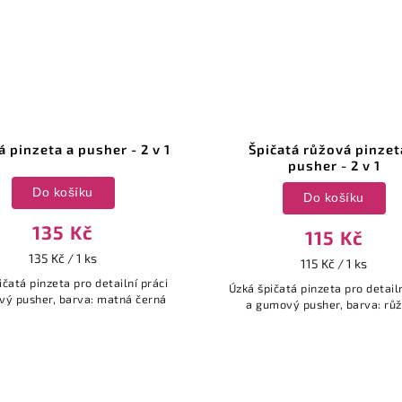
á pinzeta a pusher - 2 v 1
Špičatá růžová pinzet
pusher - 2 v 1
Do košíku
Do košíku
135 Kč
115 Kč
135 Kč / 1 ks
115 Kč / 1 ks
ičatá pinzeta pro detailní práci
Úzká špičatá pinzeta pro detailn
vý pusher, barva: matná černá
a gumový pusher, barva: rů