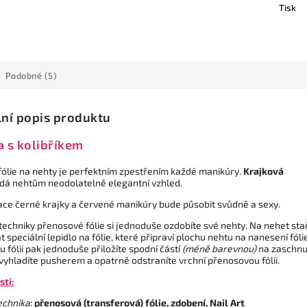
Tisk
Podobné (5)
lní popis produktu
a s kolibříkem
 fólie na nehty je perfektním zpestřením každé manikúry.
Krajková
dá nehtům neodolatelně elegantní vzhled.
ce černé krajky a červené manikúry bude působit svůdně a sexy.
techniky přenosové fólie si jednoduše ozdobíte své nehty. Na nehet sta
t speciální lepidlo na fólie, které připraví plochu nehtu na nanesení fólie
 fólii pak jednoduše přiložíte spodní částí
(méně barevnou)
na zaschnu
 vyhladíte pusherem a opatrně odstraníte vrchní přenosovou fólii.
sti:
echnika
:
přenosová (transferová) fólie, zdobení
, Nail Art