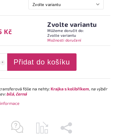
Zvolte variantu
5 Kč
Můžeme doručit do:
Zvolte variantu
Možnosti doručení
Přidat do košíku
transferová fólie na nehty:
Krajka s kolibříkem
,
na výběr
rev:
bílá, černá
í informace