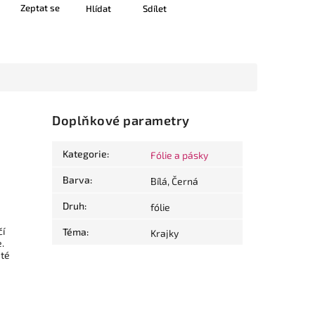
Zeptat se
Hlídat
Sdílet
Doplňkové parametry
Kategorie
:
Fólie a pásky
Barva
:
Bílá, Černá
Druh
:
fólie
čí
Téma
:
Krajky
.
té