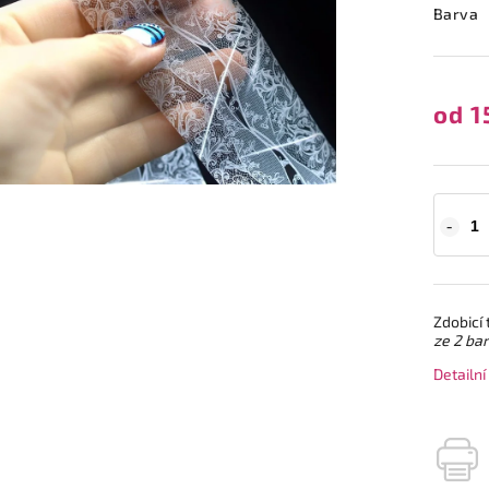
Barva
od
1
Zdobicí 
ze 2 ba
Detailn