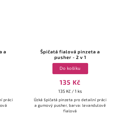
a a
Špičatá fialová pinzeta a
pusher - 2 v 1
Do košíku
135 Kč
135 Kč / 1 ks
í práci
Úzká špičatá pinzeta pro detailní práci
žová
a gumový pusher, barva: levandulově
fialová