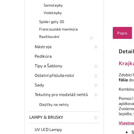
Samolepky
Vodolepky
Spider gely 3D
Francouzská manikúra
Popis
Razítkování
Nástroje
Detai
Pedikúra
Krajk
Tipy a Šablony
Zdobicí
Ostatní příslušenství
fólie
do
Sady
Kombina
Tekutiny pro modeláž nehtů
Pomocí 
aplikova
Olejíčky na nehty
Zvolenou
lepidlo,
LAMPY & BRUSKY
Vlastno
UV LED Lampy
T