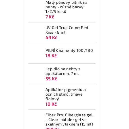
Malý pěnový pilník na
nehty - různé barvy
1/2/5 kusů
7 Kč
UV Gel True Color: Red
Kiss - 8 ml
49 Kč
PILNÍK na nehty 100/180
18 Kč
Lepidlo na nehty s
aplikátorem, 7 ml
55 Kč
Aplikátor pigmentu a
očních stínů, tmavě
fialový
10 Kč
Fiber Pro: Fiberglass gel
- Clear; builder gel se
skelným vláknem (15 ml)