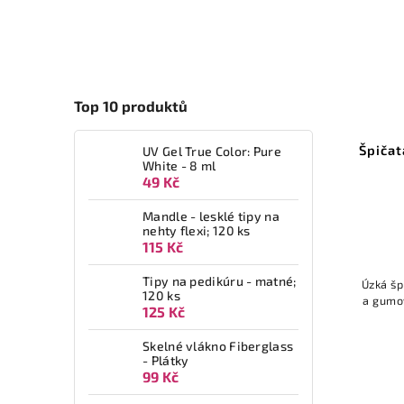
Top 10 produktů
Špičat
UV Gel True Color: Pure
White - 8 ml
49 Kč
Mandle - lesklé tipy na
nehty flexi; 120 ks
115 Kč
Tipy na pedikúru - matné;
Úzká šp
120 ks
a gumo
125 Kč
Skelné vlákno Fiberglass
- Plátky
99 Kč