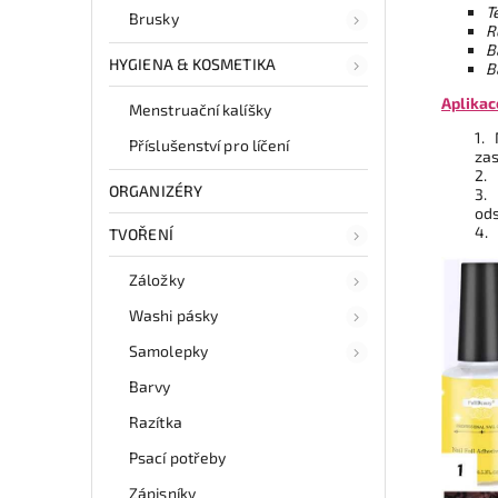
T
Brusky
R
B
HYGIENA & KOSMETIKA
B
Aplikac
Menstruační kalíšky
1. 
Příslušenství pro líčení
zas
2. 
ORGANIZÉRY
3. 
ods
4. 
TVOŘENÍ
Záložky
Washi pásky
Samolepky
Barvy
Razítka
Psací potřeby
Zápisníky