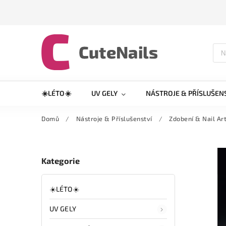
☀️LÉTO☀️
UV GELY
NÁSTROJE & PŘÍSLUŠEN
Domů
/
Nástroje & Příslušenství
/
Zdobení & Nail Ar
Kategorie
☀️LÉTO☀️
UV GELY