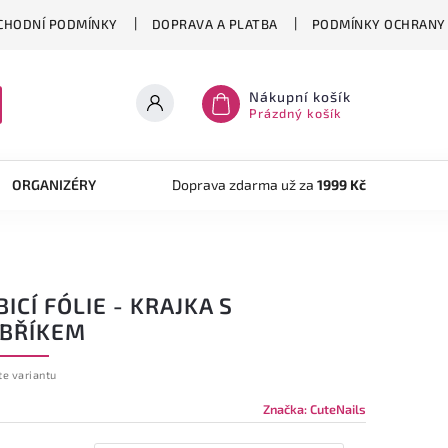
CHODNÍ PODMÍNKY
DOPRAVA A PLATBA
PODMÍNKY OCHRANY 
Nákupní košík
Prázdný košík
ORGANIZÉRY
TVOŘENÍ
Doprava zdarma už za
AKRYLOVÝ SYSTÉM
1999 Kč
OB
ICÍ FÓLIE - KRAJKA S
IBŘÍKEM
te variantu
Značka:
CuteNails