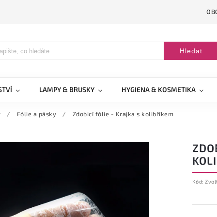
OB
Hledat
STVÍ
LAMPY & BRUSKY
HYGIENA & KOSMETIKA
t
/
Fólie a pásky
/
Zdobicí fólie - Krajka s kolibříkem
ZDOB
KOL
Kód:
Zvol