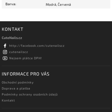
Barva
:
Modrá, Červená
KONTAKT
CuteNails.cz
http://facebook.com/cutenailscz
cutenailscz
Nejsem plátce DPH!
INFORMACE PRO VÁS
Obchodní podmínky
Doprava a platba
Podmínky ochrany osobních údajů
Kontakt