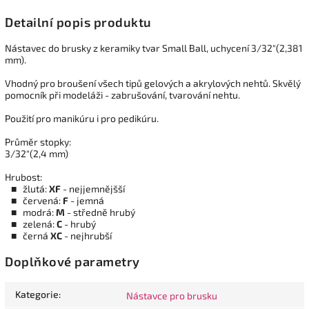
Detailní popis produktu
Nástavec do brusky z keramiky tvar Small Ball, uchycení 3/32"(2,381
mm).
Vhodný pro broušení všech tipů gelových a akrylových nehtů. Skvělý
pomocník při modeláži - zabrušování, tvarování nehtu.
Použití pro manikúru i pro pedikúru.
Průměr stopky
:
3/32"(2,4 mm)
Hrubost
:
■ žlutá:
XF
- nejjemnějšší
■ červená:
F
- jemná
■ modrá:
M
- středně hrubý
■ zelená:
C
- hrubý
■ černá
XC
- nejhrubší
Doplňkové parametry
Kategorie
:
Nástavce pro brusku