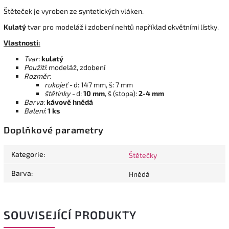
Štěteček je vyroben ze syntetických vláken.
Kulatý
tvar pro modeláž i zdobení nehtů například okvětními lístky.
Vlastnosti:
Tvar
:
kulatý
Použití
: modeláž, zdobení
Rozměr
:
rukojeť -
d: 147 mm, š: 7 mm
štětinky -
d:
10 mm
, š (stopa):
2-4 mm
Barva
:
kávově hnědá
Balení
:
1 ks
Doplňkové parametry
Kategorie
:
Štětečky
Barva
:
Hnědá
SOUVISEJÍCÍ PRODUKTY