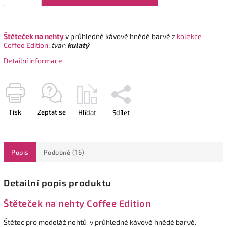
Štěteček
na nehty
v průhledné kávově hnědé barvě z
kolekce
Coffee Edition
;
tvar:
kulatý
Detailní informace
Tisk
Zeptat se
Hlídat
Sdílet
Popis
Podobné (16)
Detailní popis produktu
Štěteček na nehty Coffee Edition
Štětec pro modeláž nehtů v průhledné kávově hnědé barvě.