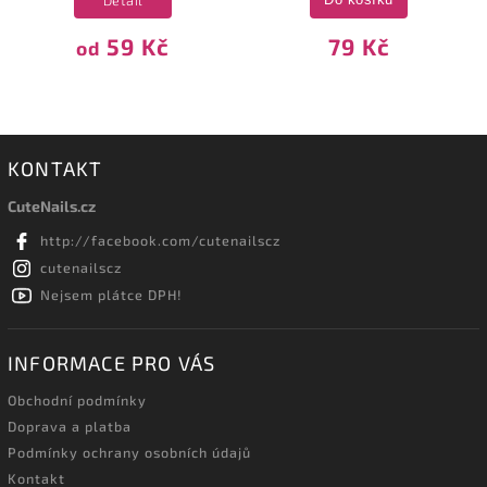
Detail
Do košíku
59 Kč
79 Kč
od
KONTAKT
CuteNails.cz
http://facebook.com/cutenailscz
cutenailscz
Nejsem plátce DPH!
INFORMACE PRO VÁS
Obchodní podmínky
Doprava a platba
Podmínky ochrany osobních údajů
Kontakt