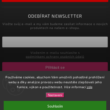
ODEBÍRAT NEWSLETTER
Vložte svůj e-mail a my vám budeme zasílat informace o nových
produktech na našem e-shopu.
Vložením e-mailu souhlasíte s
podmínkami ochrany osobních údajů
Přihlásit se
Používáme cookies, abychom Vám umožnili pohodlné prohlížení
webu a díky analýze provozu webu neustále zlepšovali jeho
Copyright 2026
CuteNails.cz
. Všechna práva vyhrazena.
funkce, výkon a použitelnost.
Více informací
zde
.
Upravit nastavení cookies
Nastavení
Vytvořil
Shoptet
| Design
Shoptak.cz.
Souhlasím