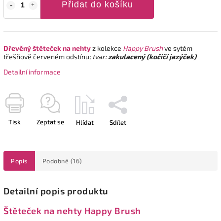
Přidat do košíku
Dřevěný štěteček
na nehty
z kolekce
Happy Brush
ve sytém
třešňově červeném odstínu
; tvar:
zakulacený (kočičí jazýček)
Detailní informace
Tisk
Zeptat se
Hlídat
Sdílet
Popis
Podobné (16)
Detailní popis produktu
Štěteček na nehty Happy Brush