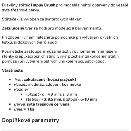
Dřevěný štětec
Happy Brush
pro modeláž nehtů obarvený do veselé
syté třešňové barvy.
Štěteček je vyroben ze syntetických vláken.
Zakulacený
tvar se hodí pro modeláž a barvení nehtů.
Při zdobení v něm naleznete pomocníka při vytváření okvětních
lístků, srdíčkových tvarů apod.
Kosmetické zastoupení může nalézt v rovnoměrném nanášení
rtěnky či aplikaci očních stínů. Svým plochém zakončením štětin
pomůže i při vytváření ostrých linií kolem očí, úst či obočí.
Vlastnosti:
Tvar
:
zakulacený (kočičí jazýček)
Použití
: modeláž, zdobení, kosmetika
Rozměr
:
rukojeť -
d: 149 mm, š: 8 mm
štětinky -
d:
9,5 mm
, š (stopa):
6-10 mm
Barva
:
sytá třešňově červená
Balení
:
1 ks
Doplňkové parametry