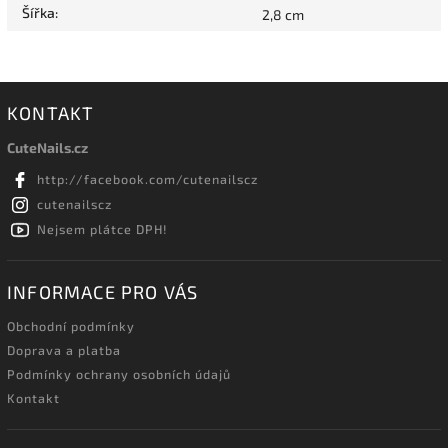
Šířka
:
2,8 cm
KONTAKT
CuteNails.cz
http://facebook.com/cutenailscz
cutenailscz
Nejsem plátce DPH!
INFORMACE PRO VÁS
Obchodní podmínky
Doprava a platba
Podmínky ochrany osobních údajů
Kontakt