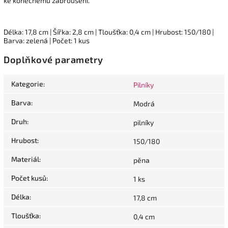
ke konečnému zabroušení.
Délka: 17,8 cm | Šířka: 2,8 cm | Tloušťka: 0,4 cm | Hrubost: 150/180 |
Barva: zelená | Počet: 1 kus
Doplňkové parametry
Kategorie
:
Pilníky
Barva
:
Modrá
Druh
:
pilníky
Hrubost
:
150/180
Materiál
:
pěna
Počet kusů
:
1 ks
Délka
:
17,8 cm
Tloušťka
:
0,4 cm