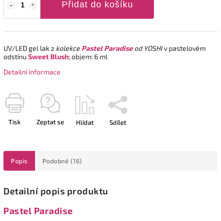
Přidat do košíku
UV/LED gel lak z
kolekce
Pastel Paradise
od YOSHI
v pastelovém
odstínu
Sweet Blush
; objem: 6 ml
Detailní informace
Tisk
Zeptat se
Hlídat
Sdílet
Popis
Podobné (16)
Detailní popis produktu
Pastel Paradise