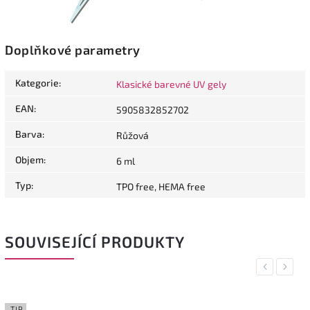
Doplňkové parametry
Kategorie
:
Klasické barevné UV gely
EAN
:
5905832852702
Barva
:
Růžová
Objem
:
6 ml
Typ
:
TPO free, HEMA free
SOUVISEJÍCÍ PRODUKTY
Previous
Next
TIP