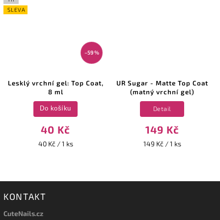
SLEVA
–59 %
Lesklý vrchní gel: Top Coat,
UR Sugar - Matte Top Coat
8 ml
(matný vrchní gel)
Detail
Do košíku
40 Kč
149 Kč
40 Kč / 1 ks
149 Kč / 1 ks
KONTAKT
CuteNails.cz