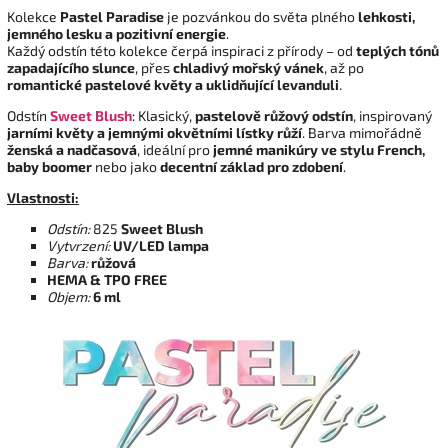
Kolekce
Pastel Paradise
je pozvánkou do světa plného
lehkosti,
jemného lesku a pozitivní energie
.
Každý odstín této kolekce čerpá inspiraci z přírody – od
teplých tónů
zapadajícího slunce
, přes
chladivý mořský vánek
, až po
romantické pastelové květy a uklidňující levanduli
.
Odstín
Sweet Blush
: Klasický,
pastelově růžový odstín
, inspirovaný
jarními květy a jemnými okvětními lístky růží
. Barva mimořádně
ženská a nadčasová
, ideální pro
jemné manikúry ve stylu French,
baby boomer
nebo jako
decentní základ pro zdobení
.
Vlastnosti:
Odstín:
825
Sweet Blush
Vytvrzení:
UV/LED lampa
Barva:
růžová
HEMA & TPO FREE
Objem:
6 ml