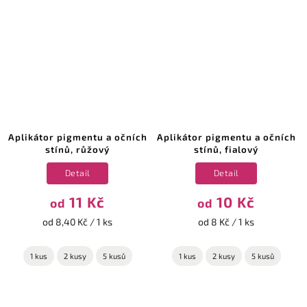
Aplikátor pigmentu a očních
Aplikátor pigmentu a očních
stínů, růžový
stínů, fialový
Detail
Detail
11 Kč
10 Kč
od
od
od 8,40 Kč / 1 ks
od 8 Kč / 1 ks
1 kus
2 kusy
5 kusů
1 kus
2 kusy
5 kusů