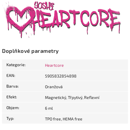
Doplňkové parametry
Kategorie
:
Heartcore
EAN
:
5905832854898
Barva
:
Oranžová
Efekt
:
Magnetický, Třpytivý, Reflexní
Objem
:
6 ml
Typ
:
TPO free, HEMA free