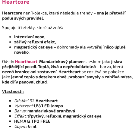
Heartcore
Heartcore
není kolekce, která následuje trendy –
ona je přetváří
podle svých pravidel
.
Spojuje tři efekty, které už znáš:
intenzivní neon,
zářivý reflexní efekt,
magnetický cat eye
– dohromady ale vytvářejí
něco úplně
nového
.
Odstín
Heartheart
:
Mandarinkový plamen
s leskem jako
jiskra
přejíždějící po zdi
.
Teplá, živá a nepředvídatelná
– barva, která
nezná hranice ani zastavení
.
Heartheart
se rozlévá po pokožce
jako
jemné teplo s dotekem ohně
,
probouzí smysly
a
zahřívá místa,
kde dřív panoval chlad
.
Vlastnosti:
Odstín:
192
Heartheart
Vytvrzení:
UV/LED lampa
Barva:
mandarinkově oranžová
Effekt:
třpytivý, reflexní, magnetický cat eye
HEMA & TPO FREE
Objem:
6 ml