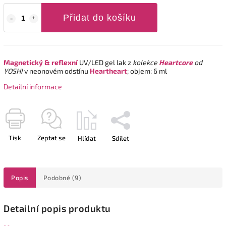
Přidat do košíku
Magnetický & reflexní
UV/LED gel lak z
kolekce
Heartcore
od
YOSHI
v neonovém odstínu
Heartheart
; objem: 6 ml
Detailní informace
Tisk
Zeptat se
Hlídat
Sdílet
Popis
Podobné (9)
Detailní popis produktu