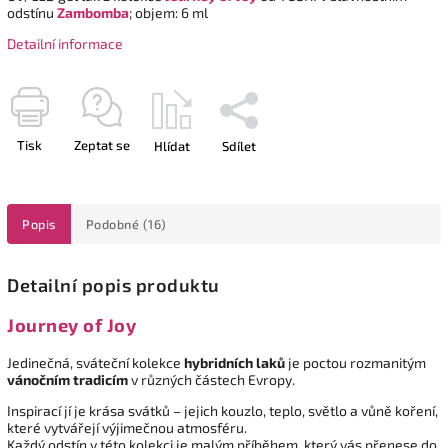
odstínu
Zambomba
; objem: 6 ml
Detailní informace
Tisk
Zeptat se
Hlídat
Sdílet
Popis
Podobné (16)
Detailní popis produktu
Journey of Joy
Jedinečná, sváteční kolekce
hybridních laků
je poctou rozmanitým
vánočním tradicím
v různých částech Evropy.
Inspirací jí je krása svátků – jejich kouzlo, teplo, světlo a vůně koření,
které vytvářejí výjimečnou atmosféru.
Každý odstín v této kolekci je malým příběhem, který vás přenese do