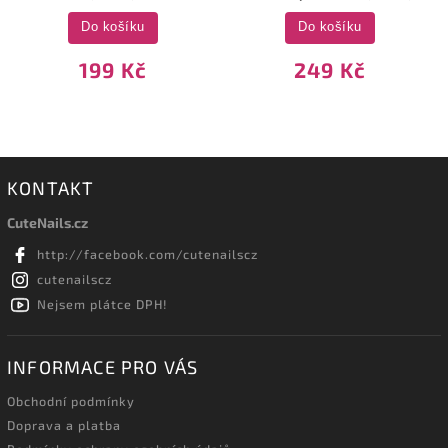
Do košíku
Do košíku
199 Kč
249 Kč
KONTAKT
CuteNails.cz
http://facebook.com/cutenailscz
cutenailscz
Nejsem plátce DPH!
INFORMACE PRO VÁS
Obchodní podmínky
Doprava a platba