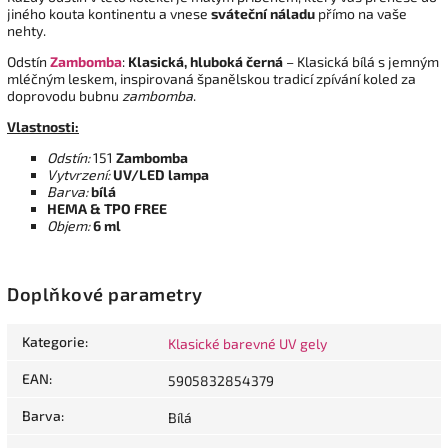
jiného kouta kontinentu a vnese
sváteční náladu
přímo na vaše
nehty.
Odstín
Zambomba
:
Klasická, hluboká černá
– Klasická bílá s jemným
mléčným leskem, inspirovaná španělskou tradicí zpívání koled za
doprovodu bubnu
zambomba
.
Vlastnosti:
Odstín:
151
Zambomba
Vytvrzení:
UV/LED lampa
Barva:
bílá
HEMA & TPO FREE
Objem:
6 ml
Doplňkové parametry
Kategorie
:
Klasické barevné UV gely
EAN
:
5905832854379
Barva
:
Bílá