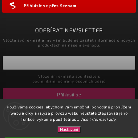
Přihlásit se přes Seznam
ODEBÍRAT NEWSLETTER
Vložte svůj e-mail a my vám budeme zasílat informace o nových
produktech na našem e-shopu.
Vložením e-mailu souhlasíte s
podmínkami ochrany osobních údajů
Přihlásit se
Používáme cookies, abychom Vám umožnili pohodlné prohlížení
webu a díky analýze provozu webu neustále zlepšovali jeho
Copyright 2026
CuteNails.cz
. Všechna práva vyhrazena.
funkce, výkon a použitelnost.
Více informací
zde
.
Upravit nastavení cookies
Nastavení
Vytvořil
Shoptet
| Design
Shoptak.cz.