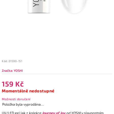
Kód:
01590-151
Značka:
YOSHI
159 Kč
Momentálně nedostupné
Možnosti doručení
Položka byla vyprodána…
UV/LED gel lak z
kolekce
Journey of Joy
od YOSHI
v slavnostním